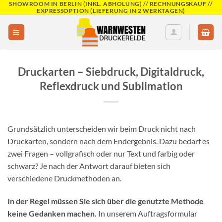
SHOWROOM IN BERLIN (INKL. ABHOLUNG) // RECHNUNGSKAUF //
Skip
EXPRESSOPTION (LIEFERUNG IN 2 WERKTAGEN)
to
content
Druckarten – Siebdruck, Digitaldruck,
Reflexdruck und Sublimation
Grundsätzlich unterscheiden wir beim Druck nicht nach
Druckarten, sondern nach dem Endergebnis. Dazu bedarf es
zwei Fragen – vollgrafisch oder nur Text und farbig oder
schwarz? Je nach der Antwort darauf bieten sich
verschiedene Druckmethoden an.
In der Regel müssen Sie sich über die genutzte Methode
keine Gedanken machen.
In unserem Auftragsformular