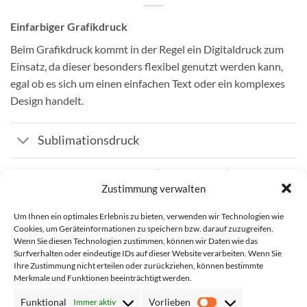
Einfarbiger Grafikdruck
Beim Grafikdruck kommt in der Regel ein Digitaldruck zum
Einsatz, da dieser besonders flexibel genutzt werden kann,
egal ob es sich um einen einfachen Text oder ein komplexes
Design handelt.
Sublimationsdruck
Einfarbiger Siebdruck (ab 250 Stück)
Zustimmung verwalten
Um Ihnen ein optimales Erlebnis zu bieten, verwenden wir Technologien wie
Vollfarbiger Grafikdruck inkl. weißer Grundfarbe
Cookies, um Geräteinformationen zu speichern bzw. darauf zuzugreifen.
Wenn Sie diesen Technologien zustimmen, können wir Daten wie das
Die Königsdisziplin stellt der vollfarbige Grafikdruck dar.
Surfverhalten oder eindeutige IDs auf dieser Website verarbeiten. Wenn Sie
Dieser benötigt in der Regel eine weiße Basis, die dann mit
Ihre Zustimmung nicht erteilen oder zurückziehen, können bestimmte
Merkmale und Funktionen beeinträchtigt werden.
der jeweiligen Farbe überdruckt wird, soweit an der Stelle
kein Weiß zu sehen seien soll – so lassen sich selbst
Funktional
Vorlieben
Immer aktiv