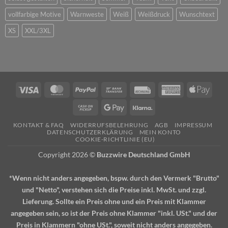
vollfarbige Motive
Warnweste
Weiß
Weißdruck
Wunschtext
XS
XXL/3XL
Visa
MasterCard
PayPal
Bank
Rechung
American
Apple
Transfer
Express
Pay
Cash
Google
Klarna
on
Pay
KONTAKT & FAQ
WIDERRUFSBELEHRUNG
AGB
IMPRESSUM
Pickup
DATENSCHUTZERKLÄRUNG
MEIN KONTO
COOKIE-RICHTLINIE (EU)
Copyright 2026 ©
Buzzwire Deutschland GmbH
*Wenn nicht anders angegeben, bspw. durch den Vermerk "Brutto"
und "Netto", verstehen sich die Preise inkl. MwSt. und zzgl.
Lieferung. Sollte ein Preis ohne und ein Preis mit Klammer
angegeben sein, so ist der Preis ohne Klammer "inkl. USt." und der
Preis in Klammern "ohne USt.", soweit nicht anders angegeben.