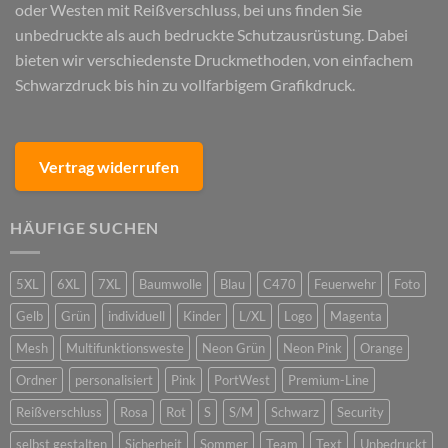
oder Westen mit Reißverschluss, bei uns finden Sie
unbedruckte als auch bedruckte Schutzausrüstung. Dabei
bieten wir verschiedenste Druckmethoden, von einfachem
Schwarzdruck bis hin zu vollfarbigem Grafikdruck.
Vertrag widerrufen
HÄUFIGE SUCHEN
5XL
6XL
7XL
Baumwolle
Blau
C470
Feuerwehr
Foto
Gelb
Grün
individuell
Kinder
L/XL
Logo
Magenta
Mesh
Multifunktionsweste
Neon Grün
Neon Pink
Orange
Ordner
personalisiert
Pink
PortWest
Premium-Line
Reißverschluss
Rosa
Rot
S
S/M
Schwarz
Security
selbst gestalten
Sicherheit
Sommer
Team
Text
Unbedruckt