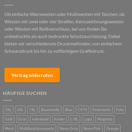
Ob einfache Warnwesten oder Multiwesten mit Taschen, ob
Westen mir zwei oder vier Streifen, Kennzeichnungswesten
oder Westen mit Reißverschluss, bei uns finden Sie
unbedruckte als auch bedruckte Schutzausrüstung. Dabei
bieten wir verschiedenste Druckmethoden, von einfachem
Schwarzdruck bis hin zu vollfarbigem Grafikdruck.
Vertrag widerrufen
HÄUFIGE SUCHEN
5XL
6XL
7XL
Baumwolle
Blau
C470
Feuerwehr
Foto
Gelb
Grün
individuell
Kinder
L/XL
Logo
Magenta
Mesh
Multifunktionsweste
Neon Grün
Neon Pink
Orange