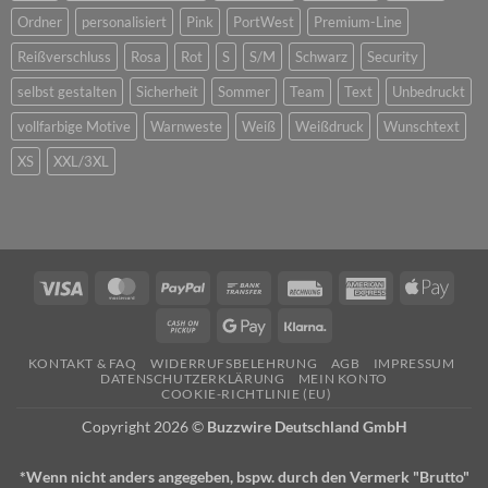
Ordner
personalisiert
Pink
PortWest
Premium-Line
Reißverschluss
Rosa
Rot
S
S/M
Schwarz
Security
selbst gestalten
Sicherheit
Sommer
Team
Text
Unbedruckt
vollfarbige Motive
Warnweste
Weiß
Weißdruck
Wunschtext
XS
XXL/3XL
Visa
MasterCard
PayPal
Bank
Rechung
American
Apple
Transfer
Express
Pay
Cash
Google
Klarna
on
Pay
KONTAKT & FAQ
WIDERRUFSBELEHRUNG
AGB
IMPRESSUM
Pickup
DATENSCHUTZERKLÄRUNG
MEIN KONTO
COOKIE-RICHTLINIE (EU)
Copyright 2026 ©
Buzzwire Deutschland GmbH
*Wenn nicht anders angegeben, bspw. durch den Vermerk "Brutto"