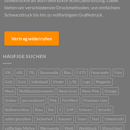
unbedruckte als auch bedruckte Schutzausrüstung. Dabei
bieten wir verschiedenste Druckmethoden, von einfachem
Schwarzdruck bis hin zu vollfarbigem Grafikdruck.
Vertrag widerrufen
HÄUFIGE SUCHEN
5XL
6XL
7XL
Baumwolle
Blau
C470
Feuerwehr
Foto
Gelb
Grün
individuell
Kinder
L/XL
Logo
Magenta
Mesh
Multifunktionsweste
Neon Grün
Neon Pink
Orange
Ordner
personalisiert
Pink
PortWest
Premium-Line
Reißverschluss
Rosa
Rot
S
S/M
Schwarz
Security
selbst gestalten
Sicherheit
Sommer
Team
Text
Unbedruckt
vollfarbige Motive
Warnweste
Weiß
Weißdruck
Wunschtext