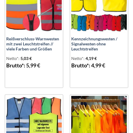
Reißverschluss-Warnwesten
Kennzeichnungswesten /
mit zwei Leuchtstreifen //
Signalwesten ohne
viele Farben und Größen
Leuchtstreifen
Netto*:
5,03
€
Netto*:
4,19
€
Brutto*:
5,99
€
Brutto*:
4,99
€
Add to
Add to
wishlist
wishlist