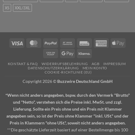
XS
XXL/3XL
Visa
MasterCard
PayPal
Bank
Rechung
American
Apple
Transfer
Express
Pay
Cash
Google
Klarna
on
Pay
KONTAKT & FAQ
WIDERRUFSBELEHRUNG
AGB
IMPRESSUM
Pickup
DATENSCHUTZERKLÄRUNG
MEIN KONTO
COOKIE-RICHTLINIE (EU)
Copyright 2026 ©
Buzzwire Deutschland GmbH
*Wenn nicht anders angegeben, bspw. durch den Vermerk "Brutto"
und "Netto", verstehen sich die Preise inkl. MwSt. und zzgl.
Lieferung. Sollte ein Preis ohne und ein Preis mit Klammer
angegeben sein, so ist der Preis ohne Klammer "inkl. USt." und der
Preis in Klammern "ohne USt.", soweit nicht anders angegeben.
**Die geschätzte Lieferzeit basiert auf einer Bestellmenge bis 100