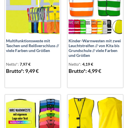
Multifunktionsweste mit
Kinder-Warnwesten mit zwei
Taschen und Reißverschluss //
Leuchtstreifen // von Kita bis
viele Farben und Größen
Grundschule // viele Farben
und Größen
Netto*:
7,97
€
Netto*:
4,19
€
Brutto*:
9,49
€
Brutto*:
4,99
€
Add to
Add to
wishlist
wishlist