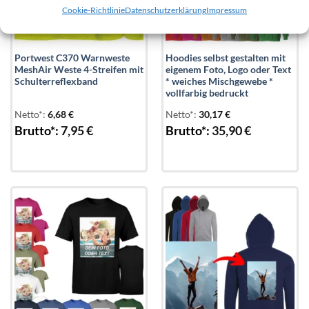
Cookie-Richtlinie
Datenschutzerklärung
Impressum
Portwest C370 Warnweste
Hoodies selbst gestalten mit
MeshAir Weste 4-Streifen mit
eigenem Foto, Logo oder Text
Schulterreflexband
* weiches Mischgewebe *
vollfarbig bedruckt
Netto*:
6,68
€
Netto*:
30,17
€
Brutto*:
7,95
€
Brutto*:
35,90
€
Add to
Add to
wishlist
wishlist