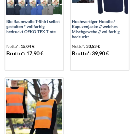
Bio Baumwolle T-Shirt selbst
Hochwertiger Hoodie /
gestalten * vollfarbig
Kapuzenjacke // weiches
bedruckt OEKO-TEX Tinte
Mischgewebe // vollfarbig
bedruckt
Netto*:
15,04
€
Netto*:
33,53
€
Brutto*:
17,90
€
Brutto*:
39,90
€
Add to
wishlist