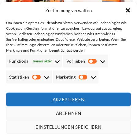
Zustimmung verwalten
Um Ihnen ein optimales Erlebnis zu bieten, verwenden wir Technologien wie
Cookies, um Geräteinformationen zu speichern bzw. darauf zuzugreifen.
Mesh Multifunktionsweste
Warnwesten Poncho für
Wenn Sie diesen Technologien zustimmen, können wir Daten wie das
mit Taschen und
Kinder // von Kita bis
Surfverhalten oder eindeutige IDs auf dieser Website verarbeiten. Wenn Sie
Reißverschluss
Grundschule
Ihre Zustimmung nicht erteilen oder zurückziehen, können bestimmte
Netto*:
8,39
€
Netto*:
4,16
€
Merkmale und Funktionen beeinträchtigt werden.
Brutto*:
9,99
€
Brutto*:
4,95
€
Funktional
Vorlieben
Immer aktiv
Vorlieben
Statistiken
Marketing
Statistiken
Marketing
Add to
Add to
wishlist
wishlist
AKZEPTIEREN
ABLEHNEN
EINSTELLUNGEN SPEICHERN