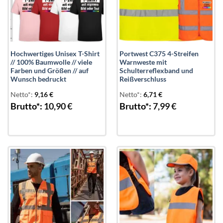
Hochwertiges Unisex T-Shirt
Portwest C375 4-Streifen
// 100% Baumwolle // viele
Warnweste mit
Farben und Größen // auf
Schulterreflexband und
Wunsch bedruckt
Reißverschluss
Netto*:
9,16
€
Netto*:
6,71
€
Brutto*:
10,90
€
Brutto*:
7,99
€
Add to
Add to
wishlist
wishlist