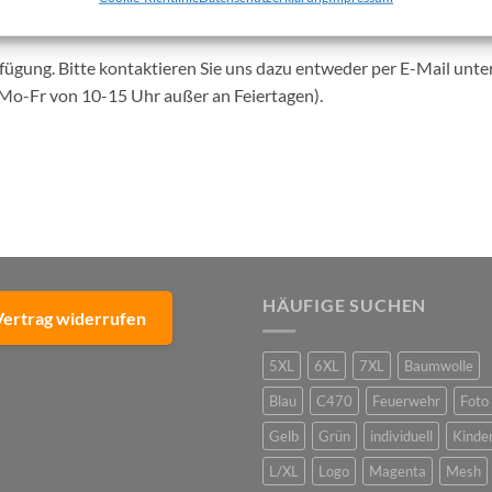
fügung. Bitte kontaktieren Sie uns dazu entweder per E-Mail unte
(Mo-Fr von 10-15 Uhr außer an Feiertagen).
HÄUFIGE SUCHEN
Vertrag widerrufen
5XL
6XL
7XL
Baumwolle
Blau
C470
Feuerwehr
Foto
Gelb
Grün
individuell
Kinde
L/XL
Logo
Magenta
Mesh