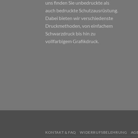
uns finden Sie unbedruckte als
auch bedruckte Schutzausrüstung.
Dabei bieten wir verschiedenste
Druckmethoden, von einfachem
Schwarzdruck bis hin zu
vollfarbigem Grafikdruck.
KONTAKT & FAQ
WIDERRUFSBELEHRUNG
AG