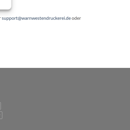
r
support@warnwestendruckerei.de
oder
r