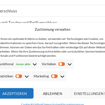
erschluss
n mit Tasche und Reißverschluss
Zustimmung verwalten
verschluss
Ihnen ein optimales Erlebnis zu bieten, verwenden wir Technologien wie Cookies, um
äteinformationen zu speichern bzw. darauf zuzugreifen. Wenn Sie diesen Technologi
timmen, können wir Daten wie das Surfverhalten oder eindeutige IDs auf dieser Websit
arbeiten. Wenn Sie Ihre Zustimmung nicht erteilen oder zurückziehen, können bestim
kmale und Funktionen beeinträchtigt werden.
unktional
Vorlieben
Immer aktiv
Vorlieben
tatistiken
Marketing
Statistiken
Marketing
ieten wir gegen eine geringe Gebühr Samples an, darüber können S
AKZEPTIEREN
ABLEHNEN
EINSTELLUNGEN 
e genaue Größe testen.
Cookie-Richtlinie
Datenschutzerklärung
Impressum