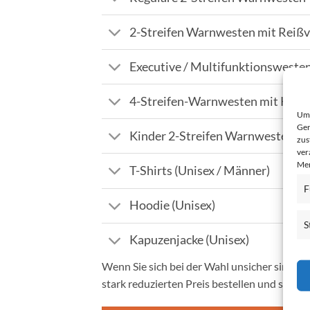
2-Streifen Warnwesten mit Reißv
Executive / Multifunktionsweste
4-Streifen-Warnwesten mit Klett
Um 
Ger
Kinder 2-Streifen Warnwesten
zus
ver
Mer
T-Shirts (Unisex / Männer)
F
Hoodie (Unisex)
S
Kapuzenjacke (Unisex)
Wenn Sie sich bei der Wahl unsicher sind, b
stark reduzierten Preis bestellen und so di