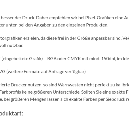
so besser der Druck. Daher empfehlen wir bei Pixel-Grafiken eine
iter unten bei den Angaben zu den einzelnen Produkten.
torgrafiken erzielen, da diese frei in der Größe anpassbar sind. 
oll nutzbar.
(eingebettete Grafik) – RGB oder CMYK mit mind. 150dpi, im Idea
 SVG (weitere Formate auf Anfrage verfügbar)
ierte Drucker nutzen, so sind Warnwesten nicht perfekt zu kalib
bprofils keine größeren Unterschiede. Sollten Sie eine exakte Fa
e, bei größeren Mengen lassen sich exakte Farben per Siebdruck re
oduktart: