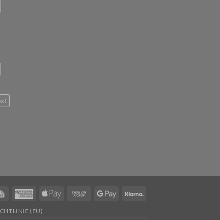
ext
Rechung
American
Apple
Cash
Google
Klarna
er
Express
Pay
on
Pay
CHTLINIE (EU)
Pickup