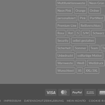
Multifunktionsweste
Neon Grün
Neon Pink
Orange
Ordner
personalisiert
Pink
PortWest
Premium-Line
Reißverschluss
Rosa
Rot
S
S/M
Schwarz
Security
selbst gestalten
Sicherheit
Sommer
Team
T
Unbedruckt
vollfarbige Motive
Warnweste
Weiß
Weißdruck
Wunschtext
XS
XXL/3XL
Visa
MasterCard
PayPal
Bank
Transf
B
IMPRESSUM
DATENSCHUTZERKLÄRUNG
MEIN KONTO
COOKIE-RI