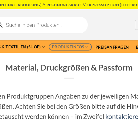
N (INKL. ABHOLUNG) // RECHNUNGSKAUF // EXPRESSOPTION (LIEFERU
cts
h
 & TEXTILIEN (SHOP)
PRODUKTINFOS
PREISANFRAGEN
Material, Druckgrößen & Passform
ren Produktgruppen Angaben zu der jeweiligen 
n. Achten Sie bei den Größen bitte auf die Hinwe
etauscht werden können – im Zweifel
kontaktiere