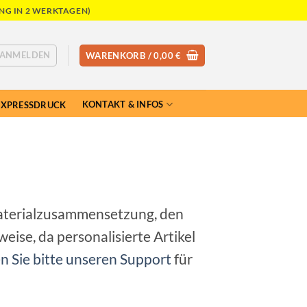
NG IN 2 WERKTAGEN)
ANMELDEN
WARENKORB /
0,00
€
KONTAKT & INFOS
EXPRESSDRUCK
Materialzusammensetzung, den
ise, da personalisierte Artikel
n Sie bitte unseren Support
für