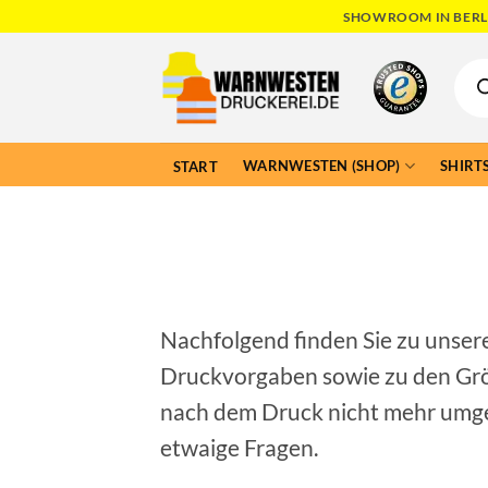
Skip
SHOWROOM IN BERLI
to
Produ
content
searc
WARNWESTEN (SHOP)
SHIRTS
START
Nachfolgend finden Sie zu unse
Druckvorgaben sowie zu den Größe
nach dem Druck nicht mehr umg
etwaige Fragen.