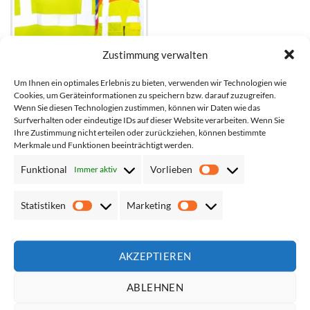
Zustimmung verwalten
Um Ihnen ein optimales Erlebnis zu bieten, verwenden wir Technologien wie
Cookies, um Geräteinformationen zu speichern bzw. darauf zuzugreifen.
Sicherheit-
Wenn Sie diesen Technologien zustimmen, können wir Daten wie das
Multifunktionsweste mit
Surfverhalten oder eindeutige IDs auf dieser Website verarbeiten. Wenn Sie
Taschen und Reißverschluss
Ihre Zustimmung nicht erteilen oder zurückziehen, können bestimmte
Merkmale und Funktionen beeinträchtigt werden.
Netto*:
10,92
€
Brutto*:
12,99
€
Funktional
Vorlieben
Immer aktiv
Vorlieben
Statistiken
Marketing
Statistiken
Marketing
AKZEPTIEREN
ÜBER UNS
ABLEHNEN