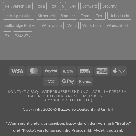
Reißverschluss
Rosa
Rot
S
S/M
Schwarz
Security
selbst gestalten
Sicherheit
Sommer
Team
Text
Unbedruckt
vollfarbige Motive
Warnweste
Weiß
Weißdruck
Wunschtext
XS
XXL/3XL
Visa
MasterCard
PayPal
Bank
Rechung
American
Apple
Transfer
Express
Pay
Cash
Google
Klarna
on
Pay
KONTAKT & FAQ
WIDERRUFSBELEHRUNG
AGB
IMPRESSUM
Pickup
DATENSCHUTZERKLÄRUNG
MEIN KONTO
COOKIE-RICHTLINIE (EU)
Copyright 2026 ©
Buzzwire Deutschland GmbH
*Wenn nicht anders angegeben, bspw. durch den Vermerk "Brutto"
und "Netto", verstehen sich die Preise inkl. MwSt. und zzgl.