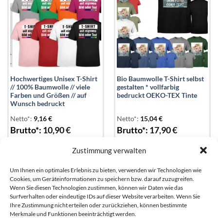
Hochwertiges Unisex T-Shirt
Bio Baumwolle T-Shirt selbst
// 100% Baumwolle // viele
gestalten * vollfarbig
Farben und Größen // auf
bedruckt OEKO-TEX Tinte
Wunsch bedruckt
Netto*:
9,16
€
Netto*:
15,04
€
Brutto*:
10,90
€
Brutto*:
17,90
€
Zustimmung verwalten
Um Ihnen ein optimales Erlebnis zu bieten, verwenden wir Technologien wie
Cookies, um Geräteinformationen zu speichern bzw. darauf zuzugreifen.
Wenn Sie diesen Technologien zustimmen, können wir Daten wie das
Surfverhalten oder eindeutige IDs auf dieser Website verarbeiten. Wenn Sie
ÜBER UNS
Ihre Zustimmung nicht erteilen oder zurückziehen, können bestimmte
Merkmale und Funktionen beeinträchtigt werden.