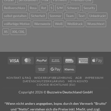
Reißverschluss
Rosa
Rot
S
S/M
Schwarz
Security
selbst gestalten
Sicherheit
Sommer
Team
Text
Unbedruckt
vollfarbige Motive
Warnweste
Weiß
Weißdruck
Wunschtext
XS
XXL/3XL
Visa
MasterCard
PayPal
Bank
Rechung
American
Apple
Transfer
Express
Pay
Cash
Google
Klarna
on
Pay
KONTAKT & FAQ
WIDERRUFSBELEHRUNG
AGB
IMPRESSUM
Pickup
DATENSCHUTZERKLÄRUNG
MEIN KONTO
COOKIE-RICHTLINIE (EU)
Copyright 2026 ©
Buzzwire Deutschland GmbH
*Wenn nicht anders angegeben, bspw. durch den Vermerk "Brutto"
und "Netto", verstehen sich die Preise inkl. MwSt. und zzgl.