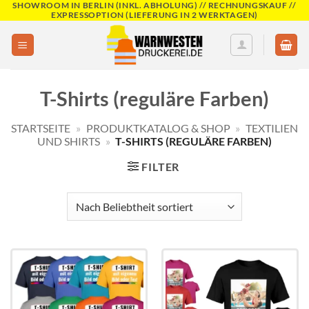
SHOWROOM IN BERLIN (INKL. ABHOLUNG) // RECHNUNGSKAUF //
Skip
EXPRESSOPTION (LIEFERUNG IN 2 WERKTAGEN)
to
content
T-Shirts (reguläre Farben)
STARTSEITE
»
PRODUKTKATALOG & SHOP
»
TEXTILIEN
UND SHIRTS
»
T-SHIRTS (REGULÄRE FARBEN)
FILTER
Add to
Add to
wishlist
wishlist