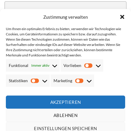
Die Übersicht aller Warnwesten, die wir derzeit
Zustimmung verwalten
anbieten, aufgeteilt nach Farbe, sodass Sie einen
Einblick in die große Vielfalt an Westen und
Um Ihnen ein optimales Erlebnis zu bieten, verwenden wir Technologien wie
Produkten erhalten. So stehen reguläre Warnwesten
Cookies, um Geräteinformationen zu speichern bzw. darauf zuzugreifen.
Wenn Sie diesen Technologien zustimmen, können wir Daten wie das
mit zwei Leuchtstreifen, Modelle mit 4 Leuchtstreifen,
Surfverhalten oder eindeutige IDs auf dieser Website verarbeiten. Wenn Sie
mit Reißverschluss, mit Taschem, Exekutiv-Westen,
Ihre Zustimmung nicht erteilen oder zurückziehen, können bestimmte
Multiwesten als auch Signalwesten zur Verfügung, von
Merkmale und Funktionen beeinträchtigt werden.
führenden Herstellern wie Korntex, Easymesh und
Funktional
Vorlieben
Immer aktiv
Vorlieben
Portwest.
Statistiken
Marketing
Statistiken
Marketing
AKZEPTIEREN
ÜBER UNS
ABLEHNEN
Ob einfache Warnwesten oder Multiwesten mit Taschen, ob
EINSTELLUNGEN SPEICHERN
Westen mir zwei oder vier Streifen, Kennzeichnungswesten