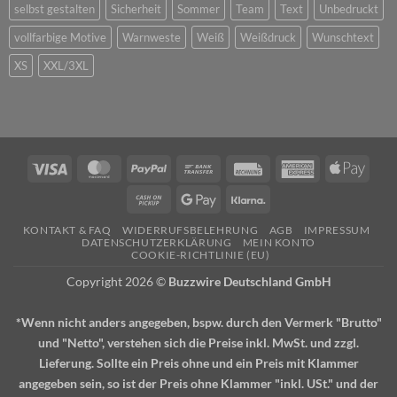
selbst gestalten
Sicherheit
Sommer
Team
Text
Unbedruckt
vollfarbige Motive
Warnweste
Weiß
Weißdruck
Wunschtext
XS
XXL/3XL
Visa
MasterCard
PayPal
Bank
Rechung
American
Apple
Transfer
Express
Pay
Cash
Google
Klarna
on
Pay
KONTAKT & FAQ
WIDERRUFSBELEHRUNG
AGB
IMPRESSUM
Pickup
DATENSCHUTZERKLÄRUNG
MEIN KONTO
COOKIE-RICHTLINIE (EU)
Copyright 2026 ©
Buzzwire Deutschland GmbH
*Wenn nicht anders angegeben, bspw. durch den Vermerk "Brutto"
und "Netto", verstehen sich die Preise inkl. MwSt. und zzgl.
Lieferung. Sollte ein Preis ohne und ein Preis mit Klammer
angegeben sein, so ist der Preis ohne Klammer "inkl. USt." und der