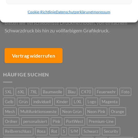
oder Westen mit Reißverschluss, bei uns finden Sie
Cookie-Richtlinie
Datenschutzerklärung
Impressum
unbedruckte als auch bedruckte Schutzausrüstung. Dabei
bieten wir verschiedenste Druckmethoden, von einfachem
Schwarzdruck bis hin zu vollfarbigem Grafikdruck.
Vertrag widerrufen
HÄUFIGE SUCHEN
5XL
6XL
7XL
Baumwolle
Blau
C470
Feuerwehr
Foto
Gelb
Grün
individuell
Kinder
L/XL
Logo
Magenta
Mesh
Multifunktionsweste
Neon Grün
Neon Pink
Orange
Ordner
personalisiert
Pink
PortWest
Premium-Line
Reißverschluss
Rosa
Rot
S
S/M
Schwarz
Security