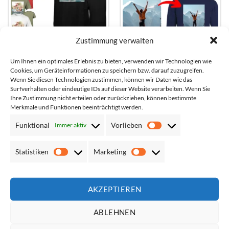
Zustimmung verwalten
Um Ihnen ein optimales Erlebnis zu bieten, verwenden wir Technologien wie
Cookies, um Geräteinformationen zu speichern bzw. darauf zuzugreifen.
Bio Baumwolle T-Shirt selbst
Hochwertiger Hoodie /
Wenn Sie diesen Technologien zustimmen, können wir Daten wie das
gestalten * vollfarbig
Kapuzenjacke // weiches
Surfverhalten oder eindeutige IDs auf dieser Website verarbeiten. Wenn Sie
bedruckt OEKO-TEX Tinte
Mischgewebe // vollfarbig
Ihre Zustimmung nicht erteilen oder zurückziehen, können bestimmte
bedruckt
Merkmale und Funktionen beeinträchtigt werden.
Netto*:
15,04
€
Netto*:
33,53
€
Funktional
Vorlieben
Immer aktiv
Brutto*:
17,90
€
Brutto*:
39,90
€
Vorlieben
Statistiken
Marketing
Statistiken
Marketing
AKZEPTIEREN
ÜBER UNS
ABLEHNEN