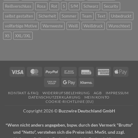
Reißverschluss
Rosa
Rot
S
S/M
Schwarz
Security
selbst gestalten
Sicherheit
Sommer
Team
Text
Unbedruckt
vollfarbige Motive
Warnweste
Weiß
Weißdruck
Wunschtext
XS
XXL/3XL
Visa
MasterCard
PayPal
Bank
Rechung
American
Apple
Transfer
Express
Pay
Cash
Google
Klarna
on
Pay
KONTAKT & FAQ
WIDERRUFSBELEHRUNG
AGB
IMPRESSUM
Pickup
DATENSCHUTZERKLÄRUNG
MEIN KONTO
COOKIE-RICHTLINIE (EU)
Copyright 2026 ©
Buzzwire Deutschland GmbH
*Wenn nicht anders angegeben, bspw. durch den Vermerk "Brutto"
und "Netto", verstehen sich die Preise inkl. MwSt. und zzgl.