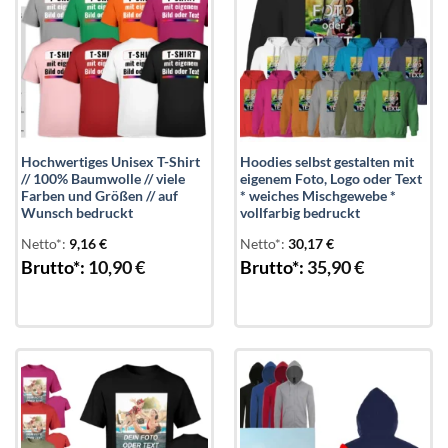
Hochwertiges Unisex T-Shirt
Hoodies selbst gestalten mit
// 100% Baumwolle // viele
eigenem Foto, Logo oder Text
Farben und Größen // auf
* weiches Mischgewebe *
Wunsch bedruckt
vollfarbig bedruckt
Netto*:
9,16
€
Netto*:
30,17
€
Brutto*:
10,90
€
Brutto*:
35,90
€
Add to
Add to
wishlist
wishlist