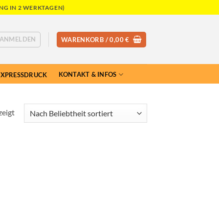
NG IN 2 WERKTAGEN)
ANMELDEN
WARENKORB /
0,00
€
KONTAKT & INFOS
EXPRESSDRUCK
Nach
zeigt
Beliebtheit
sortiert