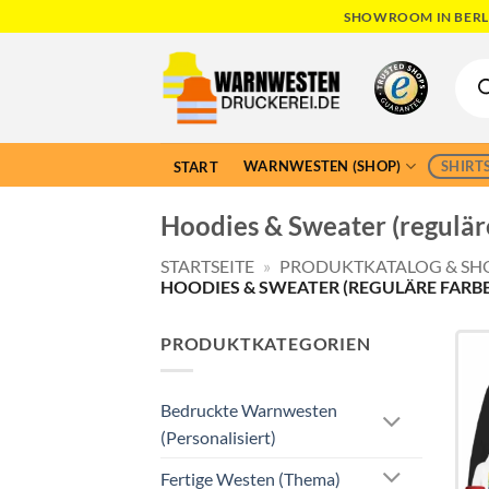
Skip
SHOWROOM IN BERLI
to
Produ
content
searc
WARNWESTEN (SHOP)
SHIRTS
START
Hoodies & Sweater (regulär
STARTSEITE
»
PRODUKTKATALOG & SH
HOODIES & SWEATER (REGULÄRE FARB
PRODUKTKATEGORIEN
Bedruckte Warnwesten
(Personalisiert)
Fertige Westen (Thema)