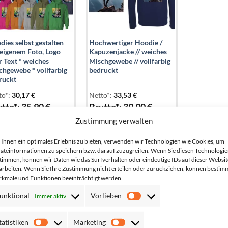
ies selbst gestalten
Hochwertiger Hoodie /
 eigenem Foto, Logo
Kapuzenjacke // weiches
r Text * weiches
Mischgewebe // vollfarbig
chgewebe * vollfarbig
bedruckt
ruckt
to*:
30,17
€
Netto*:
33,53
€
tto*:
35,90
€
Brutto*:
39,90
€
Zustimmung verwalten
Ihnen ein optimales Erlebnis zu bieten, verwenden wir Technologien wie Cookies, um
äteinformationen zu speichern bzw. darauf zuzugreifen. Wenn Sie diesen Technologi
timmen, können wir Daten wie das Surfverhalten oder eindeutige IDs auf dieser Websit
arbeiten. Wenn Sie Ihre Zustimmung nicht erteilen oder zurückziehen, können bestim
kmale und Funktionen beeinträchtigt werden.
unktional
Vorlieben
Immer aktiv
Vorlieben
tatistiken
Marketing
Statistiken
Marketing