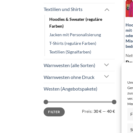
Textilien und Shirts
Hoodies & Sweater (reguläre
Hood
Farben)
mit
Jacken mit Personalisierung
ode
Mis
T-Shirts (reguläre Farben)
bed
Textilien (Signalfarben)
Net
Bru
Warnwesten (alle Sorten)
Warnwesten ohne Druck
Um 
Ger
Westen (Angebotspakete)
zus
ver
Mer
Min.
Max.
Preis:
30 €
—
40 €
FILTER
Preis
Preis
F
S