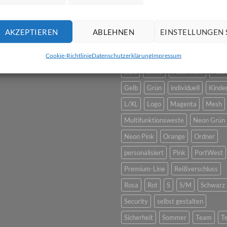
HÄUFIGE SUCHEN
AKZEPTIEREN
ABLEHNEN
EINSTELLUNGEN 
Vertrag widerrufen
5XL
6XL
7XL
Baumwolle
Cookie-Richtlinie
Datenschutzerklärung
Impressum
Blau
C470
Feuerwehr
Foto
Gelb
Grün
individuell
Kinde
L/XL
Logo
Magenta
Mesh
Multifunktionsweste
Neon Grün
Neon Pink
Orange
Ordner
personalisiert
Pink
PortWest
Premium-Line
Reißverschluss
Rosa
Rot
S
S/M
Schwarz
Security
selbst gestalten
Sicherheit
Sommer
Team
T