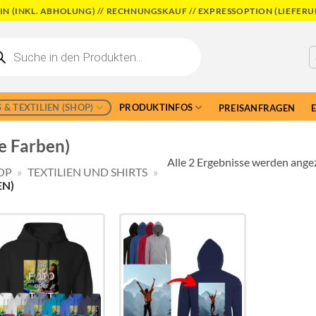
N (INKL. ABHOLUNG) // RECHNUNGSKAUF // EXPRESSOPTION (LIEFERU
cts
h
 & TEXTILIEN (SHOP)
PRODUKTINFOS
PREISANFRAGEN
e Farben)
Alle 2 Ergebnisse werden ange
OP
»
TEXTILIEN UND SHIRTS
»
EN)
Add to
Add to
wishlist
wishlist