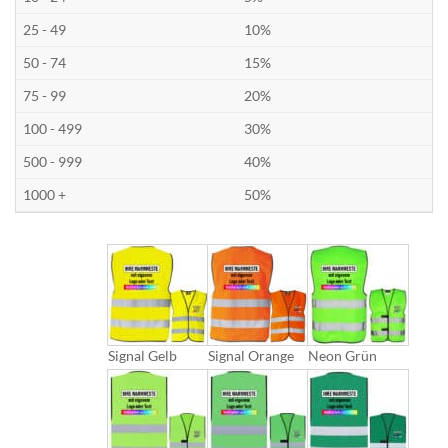
25 - 49
10%
50 - 74
15%
75 - 99
20%
100 - 499
30%
500 - 999
40%
1000 +
50%
Signal Gelb
Signal Orange
Neon Grün