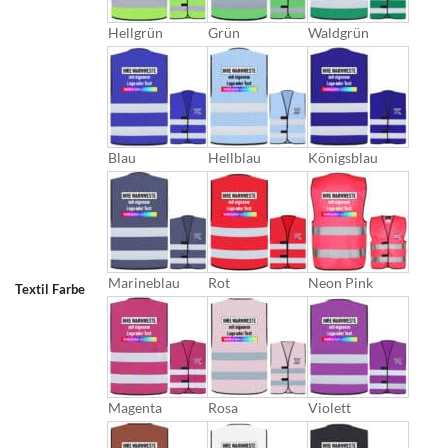
Hellgrün
Grün
Waldgrün
Blau
Hellblau
Königsblau
Marineblau
Rot
Neon Pink
Textil Farbe
Magenta
Rosa
Violett