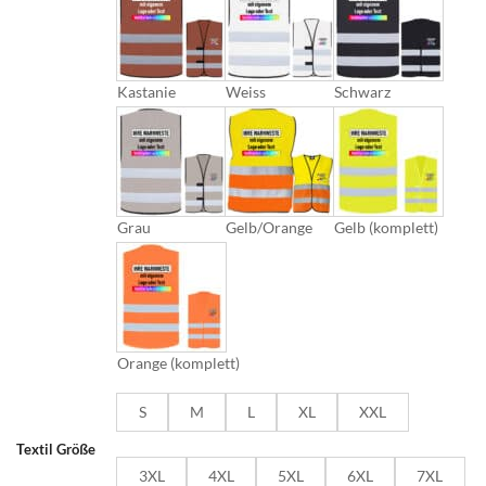
Kastanie
Weiss
Schwarz
Grau
Gelb/Orange
Gelb (komplett)
Orange (komplett)
S
M
L
XL
XXL
Textil Größe
3XL
4XL
5XL
6XL
7XL