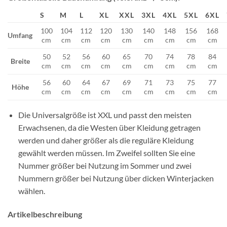
S
M
L
XL
XXL
3XL
4XL
5XL
6XL
100
104
112
120
130
140
148
156
168
Umfang
cm
cm
cm
cm
cm
cm
cm
cm
cm
50
52
56
60
65
70
74
78
84
Breite
cm
cm
cm
cm
cm
cm
cm
cm
cm
56
60
64
67
69
71
73
75
77
Höhe
cm
cm
cm
cm
cm
cm
cm
cm
cm
Die Universalgröße ist XXL und passt den meisten
Erwachsenen, da die Westen über Kleidung getragen
werden und daher größer als die reguläre Kleidung
gewählt werden müssen. Im Zweifel sollten Sie eine
Nummer größer bei Nutzung im Sommer und zwei
Nummern größer bei Nutzung über dicken Winterjacken
wählen.
Artikelbeschreibung