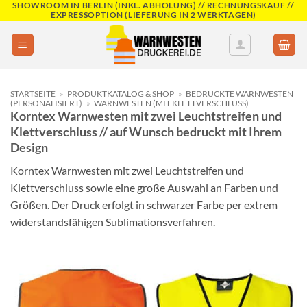
SHOWROOM IN BERLIN (INKL. ABHOLUNG) // RECHNUNGSKAUF //
Skip
EXPRESSOPTION (LIEFERUNG IN 2 WERKTAGEN)
to
content
STARTSEITE
»
PRODUKTKATALOG & SHOP
»
BEDRUCKTE WARNWESTEN
(PERSONALISIERT)
»
WARNWESTEN (MIT KLETTVERSCHLUSS)
Korntex Warnwesten mit zwei Leuchtstreifen und
Klettverschluss // auf Wunsch bedruckt mit Ihrem
Design
Korntex Warnwesten mit zwei Leuchtstreifen und
Klettverschluss sowie eine große Auswahl an Farben und
Größen. Der Druck erfolgt in schwarzer Farbe per extrem
widerstandsfähigen Sublimationsverfahren.
Add to
wishlist