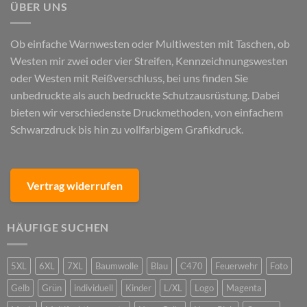
ÜBER UNS
Ob einfache Warnwesten oder Multiwesten mit Taschen, ob
Westen mir zwei oder vier Streifen, Kennzeichnungswesten
oder Westen mit Reißverschluss, bei uns finden Sie
unbedruckte als auch bedruckte Schutzausrüstung. Dabei
bieten wir verschiedenste Druckmethoden, von einfachem
Schwarzdruck bis hin zu vollfarbigem Grafikdruck.
Vertrag widerrufen
HÄUFIGE SUCHEN
5XL
6XL
7XL
Baumwolle
Blau
C470
Feuerwehr
Foto
Gelb
Grün
individuell
Kinder
L/XL
Logo
Magenta