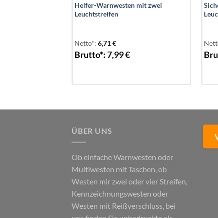
zkräfte – Farben
Helfer-Warnwesten mit zwei
Sich
b mit Druck
Leuchtstreifen
Leuc
Netto*:
6,71
€
Nett
€
Brutto*:
7,99
€
Bru
ÜBER UNS
Ob einfache Warnwesten oder
Multiwesten mit Taschen, ob
Westen mir zwei oder vier Streifen,
Kennzeichnungswesten oder
Westen mit Reißverschluss, bei
uns finden Sie unbedruckte als