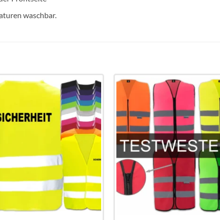
raturen waschbar.
Add to
Add 
wishlist
wishli