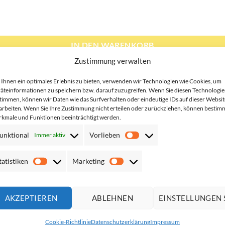
 Gelb und Neon Grün mit Druck Menge
IN DEN WARENKORB
Zustimmung verwalten
Ihnen ein optimales Erlebnis zu bieten, verwenden wir Technologien wie Cookies, um
äteinformationen zu speichern bzw. darauf zuzugreifen. Wenn Sie diesen Technologi
Farben mit GLEICHEM Design?
timmen, können wir Daten wie das Surfverhalten oder eindeutige IDs auf dieser Websit
arbeiten. Wenn Sie Ihre Zustimmung nicht erteilen oder zurückziehen, können bestim
kmale und Funktionen beeinträchtigt werden.
Farben mit ANDEREM Design?
unktional
Vorlieben
Immer aktiv
Vorlieben
tatistiken
Marketing
Statistiken
Marketing
ON
GPSR-ANGABEN (HERSTELLER & ZERTIFIKATE)
e mit Bedruckung, optional sogar mit reflektierender Schrift aus
AKZEPTIEREN
ABLEHNEN
EINSTELLUNGEN 
hl für den gewerblichen als auch privaten Einsatz gedacht sind.
en Wunschtext wahlweise als Standard-Flexdruck oder als reflekti
Cookie-Richtlinie
Datenschutzerklärung
Impressum