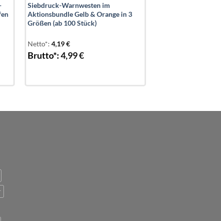
-
Siebdruck-Warnwesten im
fen
Aktionsbundle Gelb & Orange in 3
Größen (ab 100 Stück)
Netto*:
4,19
€
Brutto*:
4,99
€
r