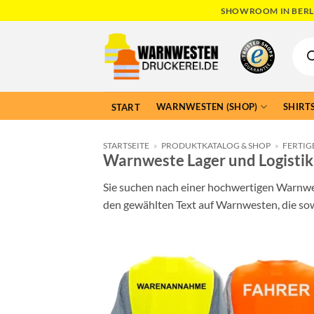
Skip
SHOWROOM IN BERLI
to
Produ
content
searc
WARNWESTEN (SHOP)
SHIRTS
START
STARTSEITE
»
PRODUKTKATALOG & SHOP
»
FERTIG
Warnweste Lager und Logistik
Sie suchen nach einer hochwertigen Warnwest
den gewählten Text auf Warnwesten, die sowo