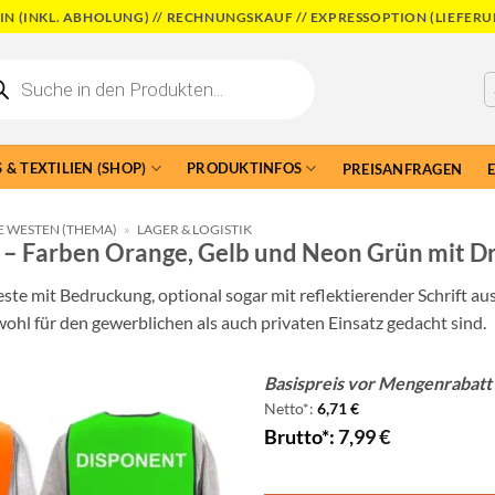
N (INKL. ABHOLUNG) // RECHNUNGSKAUF // EXPRESSOPTION (LIEFERU
cts
h
 & TEXTILIEN (SHOP)
PRODUKTINFOS
PREISANFRAGEN
E WESTEN (THEMA)
»
LAGER & LOGISTIK
 – Farben Orange, Gelb und Neon Grün mit D
e mit Bedruckung, optional sogar mit reflektierender Schrift aus
hl für den gewerblichen als auch privaten Einsatz gedacht sind.
Basispreis vor Mengenrabatt 
Add to
Netto*:
6,71
€
wishlist
Brutto*:
7,99
€