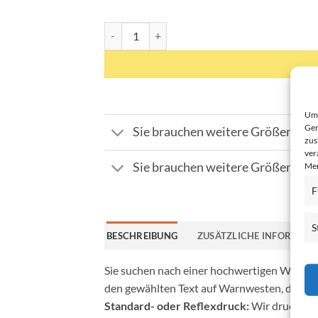
Warnweste Lager und Logistik - Farben Orange,
Um 
Ger
Sie brauchen weitere Größen / 
zus
ver
Mer
Sie brauchen weitere Größen / 
F
S
BESCHREIBUNG
ZUSÄTZLICHE INFORMATI
Sie suchen nach einer hochwertigen Warnwest
den gewählten Text auf Warnwesten, die sowo
Standard- oder Reflexdruck:
Wir drucken d