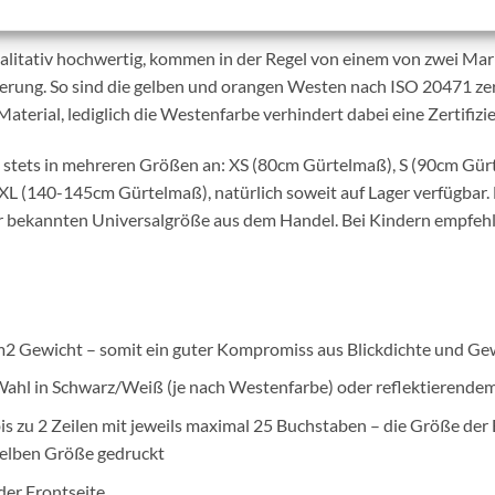
 ISO 20471 zertifiziert ist, somit wird der Aufdruck quasi zu ein
litativ hochwertig, kommen in der Regel von einem von zwei Mar
ierung. So sind die gelben und orangen Westen nach ISO 20471 zert
terial, lediglich die Westenfarbe verhindert dabei eine Zertifizi
 stets in mehreren Größen an: XS (80cm Gürtelmaß), S (90cm Gü
(140-145cm Gürtelmaß), natürlich soweit auf Lager verfügbar. 
der bekannten Universalgröße aus dem Handel. Bei Kindern empfeh
 m2 Gewicht – somit ein guter Kompromiss aus Blickdichte und Ge
 Wahl in Schwarz/Weiß (je nach Westenfarbe) oder reflektierende
 zu 2 Zeilen mit jeweils maximal 25 Buchstaben – die Größe der 
 selben Größe gedruckt
der Frontseite