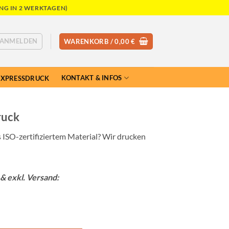
NG IN 2 WERKTAGEN)
ANMELDEN
WARENKORB /
0,00
€
KONTAKT & INFOS
EXPRESSDRUCK
ruck
 ISO-zertifiziertem Material? Wir drucken
& exkl. Versand: