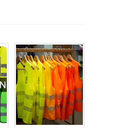
to
Add to
st
wishlist