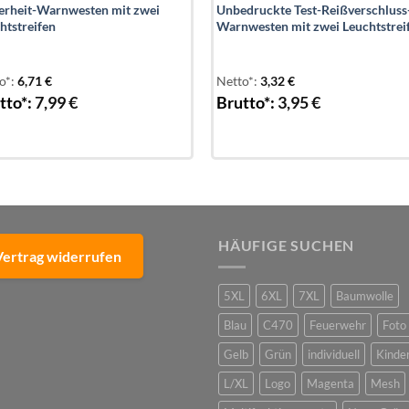
erheit-Warnwesten mit zwei
Unbedruckte Test-Reißverschluss
htstreifen
Warnwesten mit zwei Leuchtstrei
o*:
6,71
€
Netto*:
3,32
€
tto*:
7,99
€
Brutto*:
3,95
€
HÄUFIGE SUCHEN
Vertrag widerrufen
5XL
6XL
7XL
Baumwolle
Blau
C470
Feuerwehr
Foto
Gelb
Grün
individuell
Kinde
L/XL
Logo
Magenta
Mesh