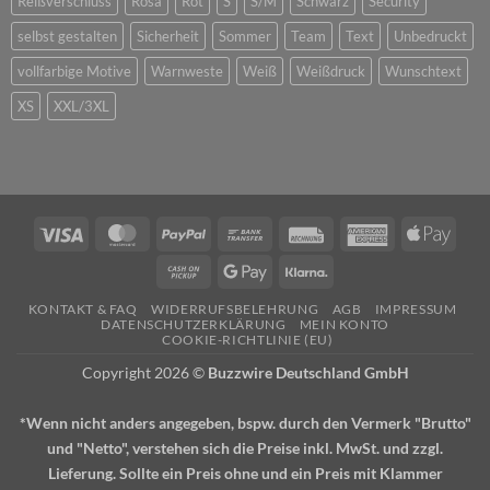
Reißverschluss
Rosa
Rot
S
S/M
Schwarz
Security
selbst gestalten
Sicherheit
Sommer
Team
Text
Unbedruckt
vollfarbige Motive
Warnweste
Weiß
Weißdruck
Wunschtext
XS
XXL/3XL
Visa
MasterCard
PayPal
Bank
Rechung
American
Apple
Transfer
Express
Pay
Cash
Google
Klarna
on
Pay
KONTAKT & FAQ
WIDERRUFSBELEHRUNG
AGB
IMPRESSUM
Pickup
DATENSCHUTZERKLÄRUNG
MEIN KONTO
COOKIE-RICHTLINIE (EU)
Copyright 2026 ©
Buzzwire Deutschland GmbH
*Wenn nicht anders angegeben, bspw. durch den Vermerk "Brutto"
und "Netto", verstehen sich die Preise inkl. MwSt. und zzgl.
Lieferung. Sollte ein Preis ohne und ein Preis mit Klammer