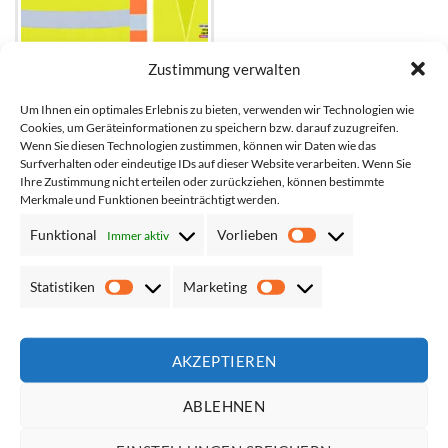
Zustimmung verwalten
Um Ihnen ein optimales Erlebnis zu bieten, verwenden wir Technologien wie
Cookies, um Geräteinformationen zu speichern bzw. darauf zuzugreifen.
Korntex ISO-Warnweste
Wenn Sie diesen Technologien zustimmen, können wir Daten wie das
KXX217 “Freiburg” mit zwei
Surfverhalten oder eindeutige IDs auf dieser Website verarbeiten. Wenn Sie
Leuchtstreifen und
Ihre Zustimmung nicht erteilen oder zurückziehen, können bestimmte
Klettverschluss // optional mit
Druck
Merkmale und Funktionen beeinträchtigt werden.
Netto*:
3,35
€
Funktional
Vorlieben
Immer aktiv
Vorlieben
Brutto*:
3,99
€
Statistiken
Marketing
Statistiken
Marketing
AKZEPTIEREN
ÜBER UNS
ABLEHNEN
Ob einfache Warnwesten oder Multiwesten mit Taschen, ob