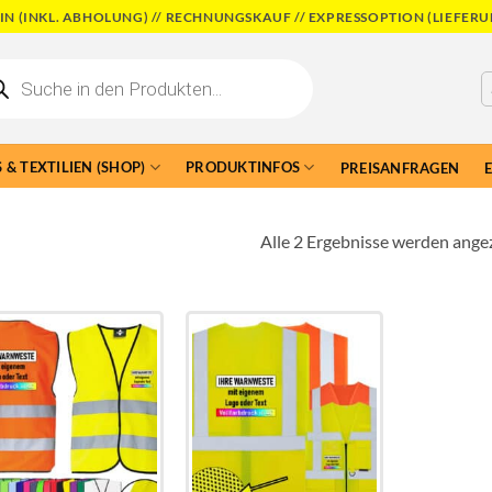
N (INKL. ABHOLUNG) // RECHNUNGSKAUF // EXPRESSOPTION (LIEFERU
cts
h
 & TEXTILIEN (SHOP)
PRODUKTINFOS
PREISANFRAGEN
Alle 2 Ergebnisse werden ange
Add to
Add to
wishlist
wishlist