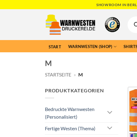
Skip
SHOWROOM IN BERLI
to
Produ
content
searc
WARNWESTEN (SHOP)
SHIRTS
START
M
STARTSEITE
»
M
PRODUKTKATEGORIEN
Bedruckte Warnwesten
(Personalisiert)
Fertige Westen (Thema)