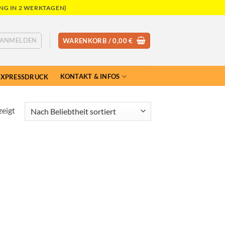
NG IN 2 WERKTAGEN)
ANMELDEN
WARENKORB /
0,00
€
KONTAKT & INFOS
EXPRESSDRUCK
Nach
zeigt
Beliebtheit
sortiert