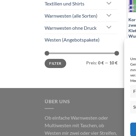
Textilien und Shirts
Warnwesten (alle Sorten)
Kor
zwe
Warnwesten ohne Druck
Klet
Wun
Westen (Angebotspakete)
Ihr
Net
Bru
Um 
Min.
Max.
Preis:
0 €
—
10 €
FILTER
Preis
Preis
Ger
zus
ver
Mer
F
ÜBER UNS
S
Ob einfache Warnwesten oder
Multiwesten mit Taschen, ob
Westen mir zwei oder vier Streifen,