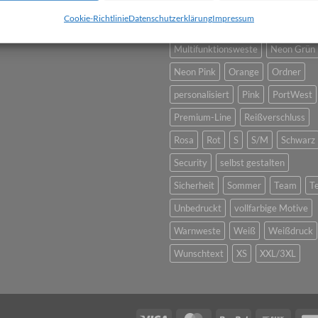
Gelb
Grün
individuell
Kinde
Cookie-Richtlinie
Datenschutzerklärung
Impressum
L/XL
Logo
Magenta
Mesh
Multifunktionsweste
Neon Grün
Neon Pink
Orange
Ordner
personalisiert
Pink
PortWest
Premium-Line
Reißverschluss
Rosa
Rot
S
S/M
Schwarz
Security
selbst gestalten
Sicherheit
Sommer
Team
T
Unbedruckt
vollfarbige Motive
Warnweste
Weiß
Weißdruck
Wunschtext
XS
XXL/3XL