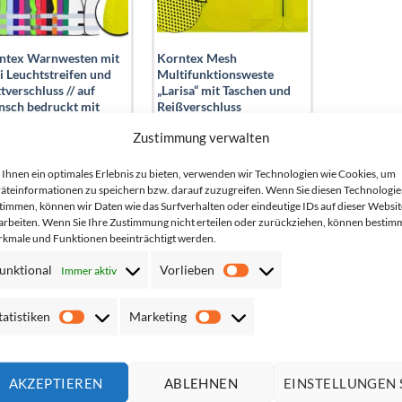
ntex Warnwesten mit
Korntex Mesh
i Leuchtstreifen und
Multifunktionsweste
tverschluss // auf
„Larisa“ mit Taschen und
sch bedruckt mit
Reißverschluss
em Design
Zustimmung verwalten
to*:
3,77
€
Netto*:
8,39
€
tto*:
4,49
€
Brutto*:
9,99
€
Ihnen ein optimales Erlebnis zu bieten, verwenden wir Technologien wie Cookies, um
äteinformationen zu speichern bzw. darauf zuzugreifen. Wenn Sie diesen Technologi
timmen, können wir Daten wie das Surfverhalten oder eindeutige IDs auf dieser Websit
arbeiten. Wenn Sie Ihre Zustimmung nicht erteilen oder zurückziehen, können bestim
kmale und Funktionen beeinträchtigt werden.
unktional
Vorlieben
Immer aktiv
Vorlieben
HÄUFIGE SUCHEN
Vertrag widerrufen
tatistiken
Marketing
Statistiken
Marketing
5XL
6XL
7XL
Baumwolle
Blau
C470
Feuerwehr
Foto
AKZEPTIEREN
ABLEHNEN
EINSTELLUNGEN 