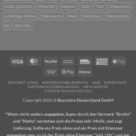
selbst gestalten
Sicherheit
Sommer
Team
Text
Unbedruckt
vollfarbige Motive
Warnweste
Weiß
Weißdruck
Wunschtext
XS
XXL/3XL
Visa
MasterCard
PayPal
Bank
Rechung
American
Apple
Transfer
Express
Pay
Cash
Google
Klarna
on
Pay
KONTAKT & FAQ
WIDERRUFSBELEHRUNG
AGB
IMPRESSUM
Pickup
DATENSCHUTZERKLÄRUNG
MEIN KONTO
COOKIE-RICHTLINIE (EU)
Copyright 2026 ©
Buzzwire Deutschland GmbH
*Wenn nicht anders angegeben, bspw. durch den Vermerk "Brutto"
und "Netto", verstehen sich die Preise inkl. MwSt. und zzgl.
Lieferung. Sollte ein Preis ohne und ein Preis mit Klammer
angegeben sein, so ist der Preis ohne Klammer "inkl. USt." und der