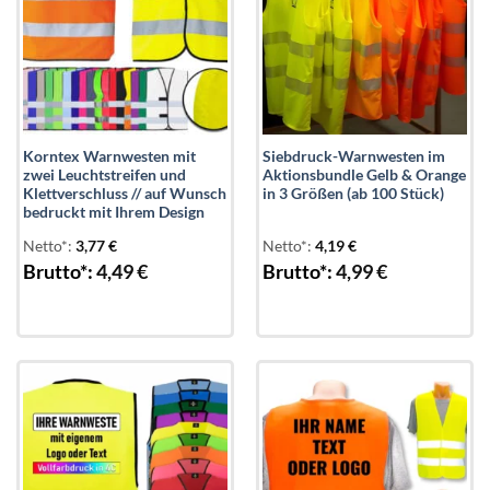
Korntex Warnwesten mit
Siebdruck-Warnwesten im
zwei Leuchtstreifen und
Aktionsbundle Gelb & Orange
Klettverschluss // auf Wunsch
in 3 Größen (ab 100 Stück)
bedruckt mit Ihrem Design
Netto*:
3,77
€
Netto*:
4,19
€
Brutto*:
4,49
€
Brutto*:
4,99
€
Add to
Add to
wishlist
wishlist