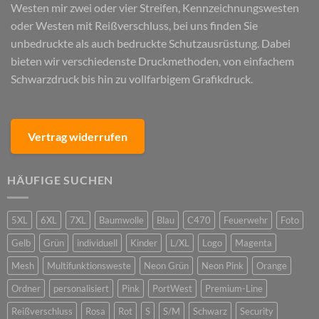
Westen mir zwei oder vier Streifen, Kennzeichnungswesten
oder Westen mit Reißverschluss, bei uns finden Sie
unbedruckte als auch bedruckte Schutzausrüstung. Dabei
bieten wir verschiedenste Druckmethoden, von einfachem
Schwarzdruck bis hin zu vollfarbigem Grafikdruck.
Vertrag widerrufen
HÄUFIGE SUCHEN
5XL
6XL
7XL
Baumwolle
Blau
C470
Feuerwehr
Foto
Gelb
Grün
individuell
Kinder
L/XL
Logo
Magenta
Mesh
Multifunktionsweste
Neon Grün
Neon Pink
Orange
Ordner
personalisiert
Pink
PortWest
Premium-Line
Reißverschluss
Rosa
Rot
S
S/M
Schwarz
Security