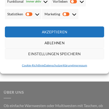
Funktional
Vorlieben
Immer aktiv
Vorlieben
Statistiken
Marketing
Statistiken
Marketing
Korntex Mesh
Korntex ISO-Warnweste
AKZEPTIEREN
Multifunktionsweste „Larisa“
KXX217 “Freiburg” mit zwei
mit Taschen und
Leuchtstreifen und
Reißverschluss
Klettverschluss // optional mit
ABLEHNEN
Druck
Netto*:
8,39
€
Netto*:
3,35
€
EINSTELLUNGEN SPEICHERN
Brutto*:
9,99
€
Brutto*:
3,99
€
Cookie-Richtlinie
Datenschutzerklärung
Impressum
ÜBER UNS
Ob einfache Warnwesten oder Multiwesten mit Taschen, ob