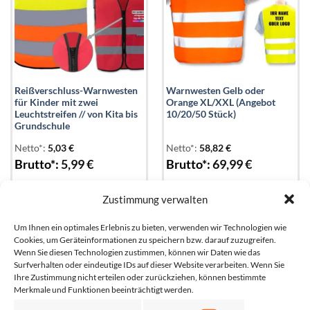
Reißverschluss-Warnwesten
Warnwesten Gelb oder
für Kinder mit zwei
Orange XL/XXL (Angebot
Leuchtstreifen // von Kita bis
10/20/50 Stück)
Grundschule
Netto*:
5,03
€
Netto*:
58,82
€
Brutto*:
5,99
€
Brutto*:
69,99
€
Zustimmung verwalten
Um Ihnen ein optimales Erlebnis zu bieten, verwenden wir Technologien wie
Add to
Add to
wishlist
wishlist
Cookies, um Geräteinformationen zu speichern bzw. darauf zuzugreifen.
Wenn Sie diesen Technologien zustimmen, können wir Daten wie das
Surfverhalten oder eindeutige IDs auf dieser Website verarbeiten. Wenn Sie
Ihre Zustimmung nicht erteilen oder zurückziehen, können bestimmte
Merkmale und Funktionen beeinträchtigt werden.