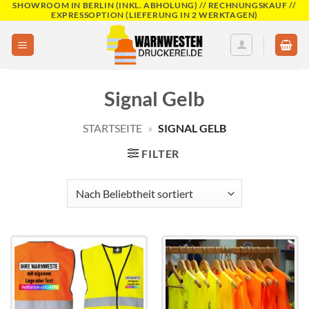
SHOWROOM IN BERLIN (INKL. ABHOLUNG) // RECHNUNGSKAUF //
Skip
EXPRESSOPTION (LIEFERUNG IN 2 WERKTAGEN)
to
content
Signal Gelb
STARTSEITE
»
SIGNAL GELB
FILTER
Add to
Add to
wishlist
wishlist