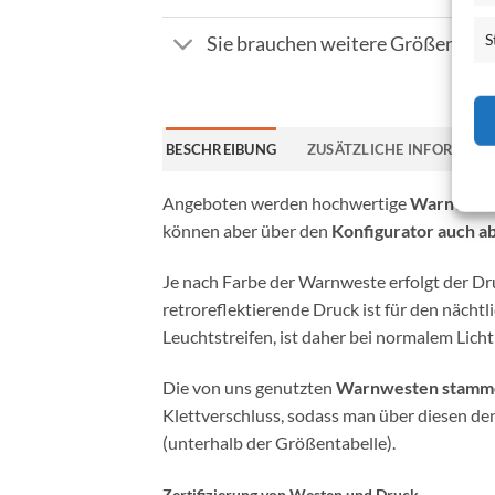
S
Sie brauchen weitere Größen / 
BESCHREIBUNG
ZUSÄTZLICHE INFORMATI
Angeboten werden hochwertige
Warnweste
können aber über den
Konfigurator auch a
Je nach Farbe der Warnweste erfolgt der Dr
retroreflektierende Druck ist für den nächtl
Leuchtstreifen, ist daher bei normalem Licht 
Die von uns genutzten
Warnwesten stamme
Klettverschluss, sodass man über diesen de
(unterhalb der Größentabelle).
Zertifizierung von Westen und Druck