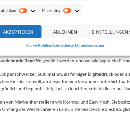
tatistiken
Marketing
Farben mit ANDEREM Design?
Statistiken
Marketing
AKZEPTIEREN
ABLEHNEN
EINSTELLUNGEN 
ON
GPSR-ANGABEN (HERSTELLER & ZERTIFIKATE)
Cookie-Richtlinie
Datenschutzerklärung
Impressum
n mit Aufdruck Ordner
in vielen Farben und Größen. Bedruckt s
bweichende Begriffe
gewählt werden, ebenso wie bspw. ein Firm
uck per
schwarzer Sublimation, als farbiger Digitaldruck oder a
ichen Einsatz sinnvoll, da dieser für eine besonders hohe Sichtbark
gräulich und beginnt silbrig-hell zu leuchten, sobald dieser bei Na
n von Markenherstellern
wie Korntex und EasyMesh. Sie besitz
n Umfang der Weste variieren kann. Bitte beacten Sie diesbezügli