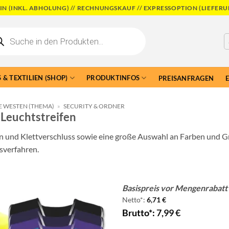
N (INKL. ABHOLUNG) // RECHNUNGSKAUF // EXPRESSOPTION (LIEFERU
cts
h
 & TEXTILIEN (SHOP)
PRODUKTINFOS
PREISANFRAGEN
E WESTEN (THEMA)
»
SECURITY & ORDNER
Leuchtstreifen
 und Klettverschluss sowie eine große Auswahl an Farben und Gr
sverfahren.
Basispreis vor Mengenrabatt 
Add to
Netto*:
6,71
€
wishlist
Brutto*:
7,99
€