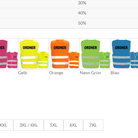
30%
40%
50%
Gelb
Orange
Neon Grün
Blau
 XXL
3XL / 4XL
5XL
6XL
7XL