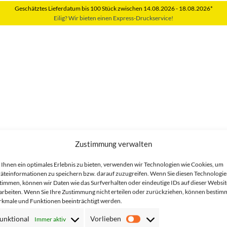
Geschätztes Lieferdatum bis 100 Stück zwischen 14.08.2026 - 18.08.2026*
Eilig? Wir bieten einen Express-Druckservice!
Zustimmung verwalten
enge
Ihnen ein optimales Erlebnis zu bieten, verwenden wir Technologien wie Cookies, um
IN DEN WARENKORB
äteinformationen zu speichern bzw. darauf zuzugreifen. Wenn Sie diesen Technologi
timmen, können wir Daten wie das Surfverhalten oder eindeutige IDs auf dieser Websit
arbeiten. Wenn Sie Ihre Zustimmung nicht erteilen oder zurückziehen, können bestim
kmale und Funktionen beeinträchtigt werden.
unktional
Vorlieben
Immer aktiv
Farben mit GLEICHEM Design?
Vorlieben