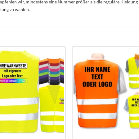
mpfehlen wir, mindestens eine Nummer größer als die reguläre Kleidu
idung zu wählen.
Add to
Add 
wishlist
wishli