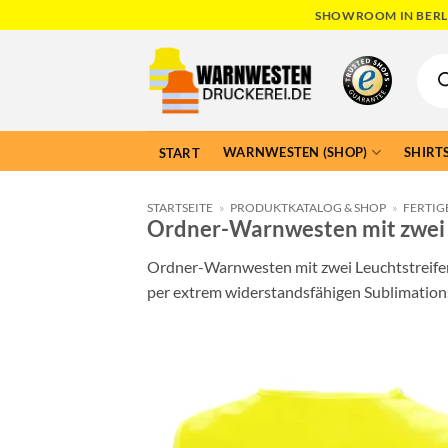
Skip
SHOWROOM IN BERLI
to
Produ
content
searc
WARNWESTEN (SHOP)
SHIRTS
START
STARTSEITE
»
PRODUKTKATALOG & SHOP
»
FERTIG
Ordner-Warnwesten mit zwei 
Ordner-Warnwesten mit zwei Leuchtstreifen
per extrem widerstandsfähigen Sublimation