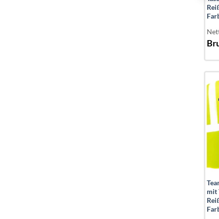
Rei
Far
Net
Bru
Tea
mit
Rei
Far