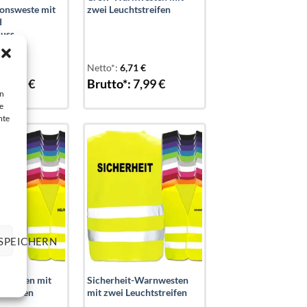
ionsweste mit
zwei Leuchtstreifen
d
luss
92
€
Netto*:
6,71
€
12,99
€
Brutto*:
7,99
€
en
e
mte
Add to
Add to
wishlist
wishlist
SPEICHERN
nwesten mit
Sicherheit-Warnwesten
streifen
mit zwei Leuchtstreifen