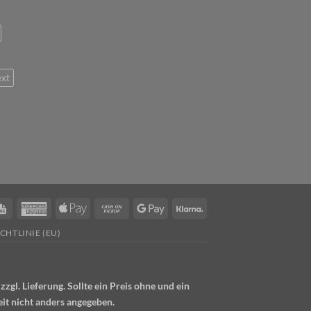
ext
Rechung
American
Apple
Cash
Google
Klarna
er
Express
Pay
on
Pay
CHTLINIE (EU)
Pickup
gl. Lieferung. Sollte ein Preis ohne und ein
eit nicht anders angegeben.