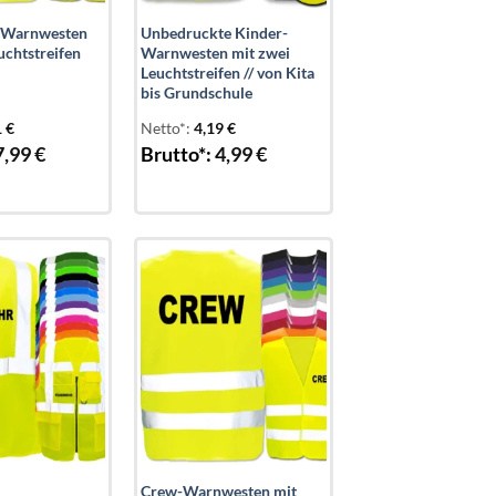
-Warnwesten
Unbedruckte Kinder-
uchtstreifen
Warnwesten mit zwei
Leuchtstreifen // von Kita
bis Grundschule
1
€
Netto*:
4,19
€
7,99
€
Brutto*:
4,99
€
Add to
Add to
wishlist
wishlist
Crew-Warnwesten mit