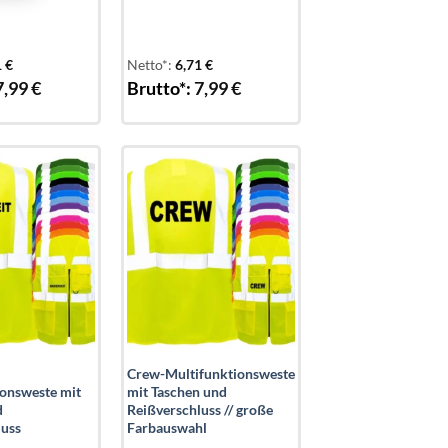
1
€
Netto*:
6,71
€
7,99
€
Brutto*:
7,99
€
Add to
Add to
wishlist
wishlist
Crew-Multifunktionsweste
ionsweste mit
mit Taschen und
d
Reißverschluss // große
luss
Farbauswahl