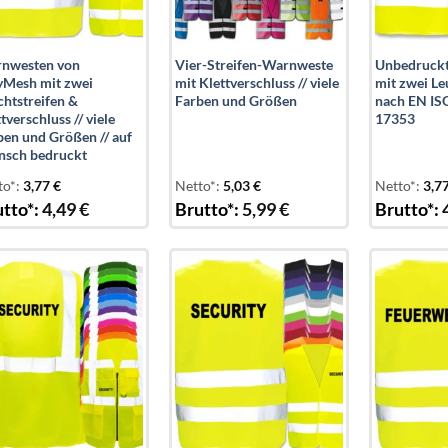
nwesten von
Vier-Streifen-Warnweste
Unbedruck
yMesh mit zwei
mit Klettverschluss // viele
mit zwei Le
chtstreifen &
Farben und Größen
nach EN IS
tverschluss // viele
17353
ben und Größen // auf
sch bedruckt
to*:
3,77
€
Netto*:
5,03
€
Netto*:
3,7
tto*:
4,49
€
Brutto*:
5,99
€
Brutto*:
Add to
Add to
wishlist
wishlist