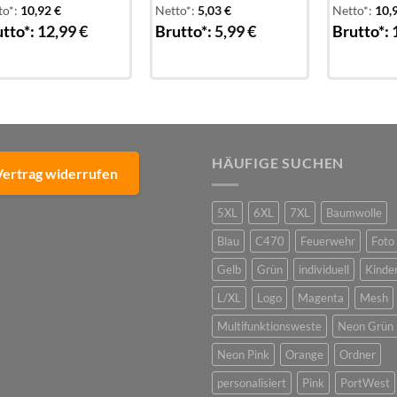
to*:
10,92
€
Netto*:
5,03
€
Netto*:
10,
tto*:
12,99
€
Brutto*:
5,99
€
Brutto*:
HÄUFIGE SUCHEN
Vertrag widerrufen
5XL
6XL
7XL
Baumwolle
Blau
C470
Feuerwehr
Foto
Gelb
Grün
individuell
Kinde
L/XL
Logo
Magenta
Mesh
Multifunktionsweste
Neon Grün
Neon Pink
Orange
Ordner
personalisiert
Pink
PortWest