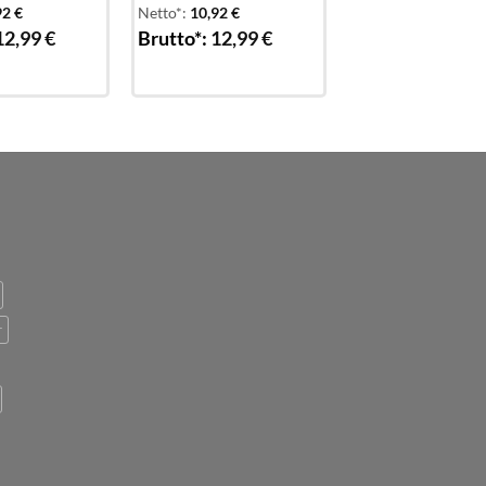
92
€
Netto*:
10,92
€
12,99
€
Brutto*:
12,99
€
r