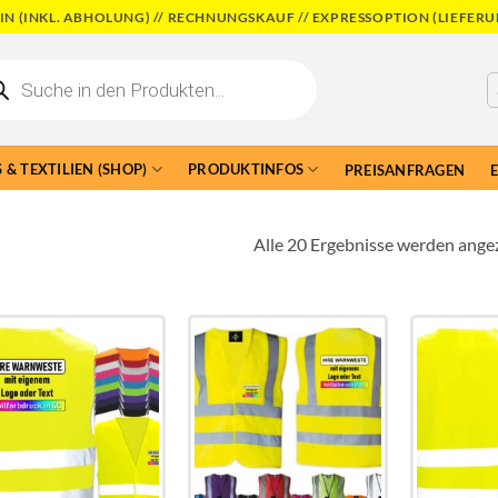
N (INKL. ABHOLUNG) // RECHNUNGSKAUF // EXPRESSOPTION (LIEFERU
cts
h
 & TEXTILIEN (SHOP)
PRODUKTINFOS
PREISANFRAGEN
Alle 20 Ergebnisse werden ange
Add to
Add to
wishlist
wishlist