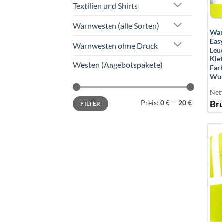
Textilien und Shirts
Warnwesten (alle Sorten)
War
Eas
Warnwesten ohne Druck
Leu
Klet
Westen (Angebotspakete)
Far
Wun
Net
Min.
Max.
Preis:
0 €
—
20 €
Bru
FILTER
Preis
Preis