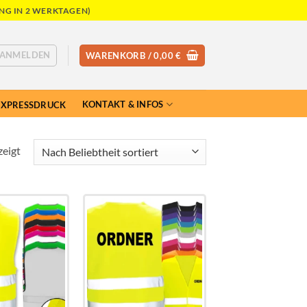
NG IN 2 WERKTAGEN)
ANMELDEN
WARENKORB /
0,00
€
KONTAKT & INFOS
EXPRESSDRUCK
Nach
zeigt
Beliebtheit
sortiert
Add to
Add to
wishlist
wishlist