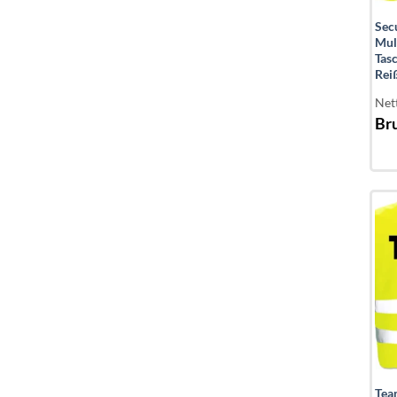
Sec
Mul
Tas
Rei
Net
Bru
Tea