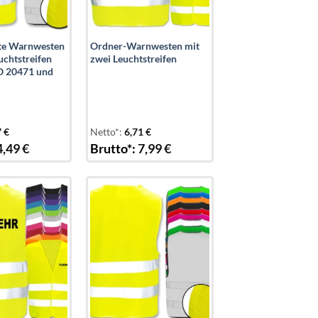
te Warnwesten
Ordner-Warnwesten mit
uchtstreifen
zwei Leuchtstreifen
O 20471 und
7
€
Netto*:
6,71
€
4,49
€
Brutto*:
7,99
€
Add to
Add to
wishlist
wishlist