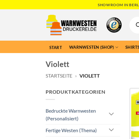
Skip
SHOWROOM IN BERLI
to
Produ
content
searc
WARNWESTEN (SHOP)
SHIRTS
START
Violett
STARTSEITE
»
VIOLETT
PRODUKTKATEGORIEN
Bedruckte Warnwesten
(Personalisiert)
Fertige Westen (Thema)