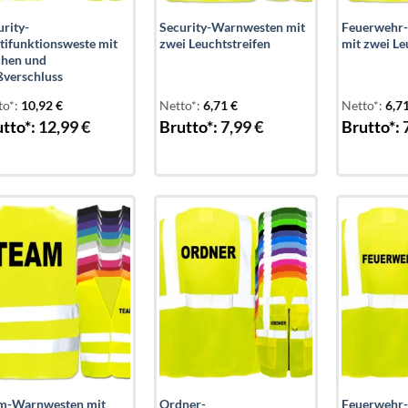
urity-
Security-Warnwesten mit
Feuerwehr
tifunktionsweste mit
zwei Leuchtstreifen
mit zwei Le
chen und
ßverschluss
to*:
10,92
€
Netto*:
6,71
€
Netto*:
6,7
tto*:
12,99
€
Brutto*:
7,99
€
Brutto*:
Add to
Add to
wishlist
wishlist
m-Warnwesten mit
Ordner-
Feuerwehr-