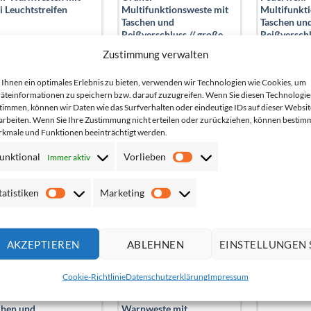
i Leuchtstreifen
Multifunktionsweste mit
Multifunkt
Taschen und
Taschen un
Reißverschluss // große
Reißversch
Farbauswahl
Zustimmung verwalten
to*:
6,71
€
Netto*:
10,92
€
Netto*:
10,
Ihnen ein optimales Erlebnis zu bieten, verwenden wir Technologien wie Cookies, um
tto*:
7,99
€
Brutto*:
12,99
€
Brutto*:
äteinformationen zu speichern bzw. darauf zuzugreifen. Wenn Sie diesen Technologi
timmen, können wir Daten wie das Surfverhalten oder eindeutige IDs auf dieser Websit
arbeiten. Wenn Sie Ihre Zustimmung nicht erteilen oder zurückziehen, können bestim
kmale und Funktionen beeinträchtigt werden.
Add to
Add to
wishlist
wishlist
unktional
Vorlieben
Immer aktiv
Vorlieben
tatistiken
Marketing
Statistiken
Marketing
AKZEPTIEREN
ABLEHNEN
EINSTELLUNGEN 
Cookie-Richtlinie
Datenschutzerklärung
Impressum
fer-
Unbedruckte
Helfer-War
tifunktionsweste mit
Multifunktions-
zwei Leucht
chen und
Warnweste mit