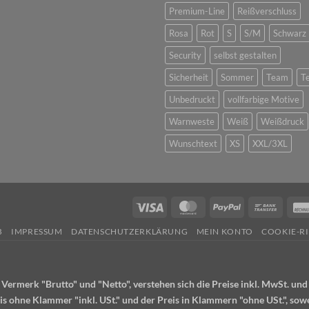
Premium-Line
Reißverschluss
Rosa
Rot
S
S/M
Schwarz
Security
selbst gestalten
Sicherheit
Sommer
Team
T
Unbedruckt
vollfarbige Motive
Warnweste
Weiß
Weißdruck
Wunschtext
XS
XXL/3XL
Visa
MasterCard
PayPal
Bank
Transf
B
IMPRESSUM
DATENSCHUTZERKLÄRUNG
MEIN KONTO
COOKIE-RI
rmerk "Brutto" und "Netto", verstehen sich die Preise inkl. MwSt. und zz
is ohne Klammer "inkl. USt." und der Preis in Klammern "ohne USt.", sow