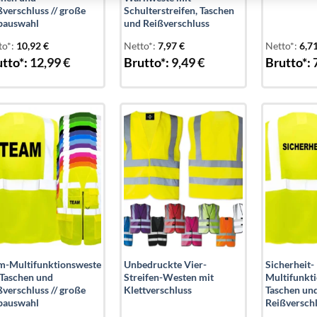
ßverschluss // große
Schulterstreifen, Taschen
bauswahl
und Reißverschluss
to*:
10,92
€
Netto*:
7,97
€
Netto*:
6,7
tto*:
12,99
€
Brutto*:
9,49
€
Brutto*:
Add to
Add to
wishlist
wishlist
m-Multifunktionsweste
Unbedruckte Vier-
Sicherheit-
 Taschen und
Streifen-Westen mit
Multifunkt
ßverschluss // große
Klettverschluss
Taschen un
bauswahl
Reißversch