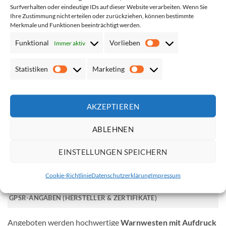
Surfverhalten oder eindeutige IDs auf dieser Website verarbeiten. Wenn Sie
IN DEN WARENKORB
Ihre Zustimmung nicht erteilen oder zurückziehen, können bestimmte
Merkmale und Funktionen beeinträchtigt werden.
Funktional
Vorlieben
Immer aktiv
Vorlieben
Sie brauchen weitere Größen / Farben mit
Statistiken
Marketing
GLEICHEM Design?
Statistiken
Marketing
Sie brauchen weitere Größen / Farben mit
AKZEPTIEREN
ANDEREM Design?
ABLEHNEN
EINSTELLUNGEN SPEICHERN
BESCHREIBUNG
Cookie-Richtlinie
Datenschutzerklärung
Impressum
ZUSÄTZLICHE INFORMATION
GPSR-ANGABEN (HERSTELLER & ZERTIFIKATE)
Angeboten werden hochwertige
Warnwesten mit Aufdruck