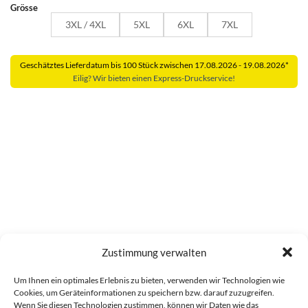
Grösse
3XL / 4XL
5XL
6XL
7XL
Geschätztes Lieferdatum bis 100 Stück zwischen 17.08.2026 - 19.08.2026*
Eilig? Wir bieten einen Express-Druckservice!
Zustimmung verwalten
Um Ihnen ein optimales Erlebnis zu bieten, verwenden wir Technologien wie
Crew-Warnwesten mit zwei Leuchtstreifen Menge
Cookies, um Geräteinformationen zu speichern bzw. darauf zuzugreifen.
Wenn Sie diesen Technologien zustimmen, können wir Daten wie das