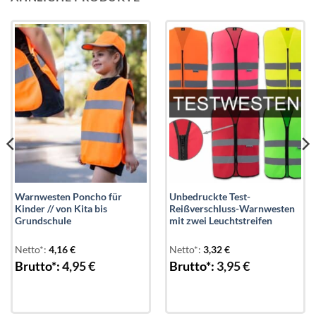
Add to
Add to
wishlist
wishlist
Warnwesten Poncho für
Unbedruckte Test-
Kinder // von Kita bis
Reißverschluss-Warnwesten
Grundschule
mit zwei Leuchtstreifen
Netto*:
4,16
€
Netto*:
3,32
€
Brutto*:
4,95
€
Brutto*:
3,95
€