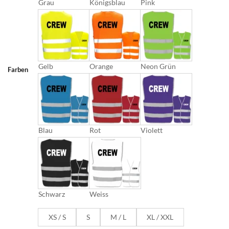
Grau
Königsblau
Pink
Gelb
Orange
Neon Grün
Farben
Blau
Rot
Violett
Schwarz
Weiss
XS / S
S
M / L
XL / XXL