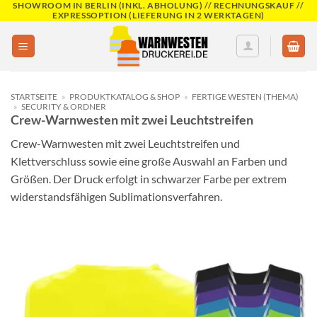
SHOWROOM IN BERLIN (INKL. ABHOLUNG) // RECHNUNGSKAUF //
Skip
EXPRESSOPTION (LIEFERUNG IN 2 WERKTAGEN)
to
content
STARTSEITE
»
PRODUKTKATALOG & SHOP
»
FERTIGE WESTEN (THEMA)
»
SECURITY & ORDNER
Crew-Warnwesten mit zwei Leuchtstreifen
Crew-Warnwesten mit zwei Leuchtstreifen und
Klettverschluss sowie eine große Auswahl an Farben und
Größen. Der Druck erfolgt in schwarzer Farbe per extrem
widerstandsfähigen Sublimationsverfahren.
Add to
wishlist