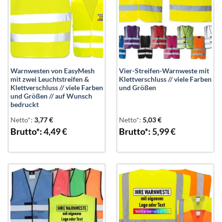
Warnwesten von EasyMesh
Vier-Streifen-Warnweste mit
mit zwei Leuchtstreifen &
Klettverschluss // viele Farben
Klettverschluss // viele Farben
und Größen
und Größen // auf Wunsch
bedruckt
Netto*:
3,77
€
Netto*:
5,03
€
Brutto*:
4,49
€
Brutto*:
5,99
€
Add to
Add to
wishlist
wishlist