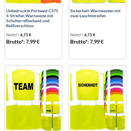
Unbedruckte Portwest C375
Sicherheit-Warnwesten mit
4-Streifen Warnweste mit
zwei Leuchtstreifen
Schulterreflexband und
Reißverschluss
Netto*:
6,71
€
Netto*:
6,71
€
Brutto*:
7,99
€
Brutto*:
7,99
€
Add to
Add to
wishlist
wishlist