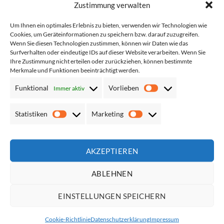
Zustimmung verwalten
Um Ihnen ein optimales Erlebnis zu bieten, verwenden wir Technologien wie
Cookies, um Geräteinformationen zu speichern bzw. darauf zuzugreifen.
Feuerwehr-
Crew-Warnwesten mit zwei
Wenn Sie diesen Technologien zustimmen, können wir Daten wie das
Multifunktionsweste mit
Leuchtstreifen
Surfverhalten oder eindeutige IDs auf dieser Website verarbeiten. Wenn Sie
Taschen und Reißverschluss
Ihre Zustimmung nicht erteilen oder zurückziehen, können bestimmte
Netto*:
10,92
€
Netto*:
6,71
€
Merkmale und Funktionen beeinträchtigt werden.
Brutto*:
12,99
€
Brutto*:
7,99
€
Funktional
Vorlieben
Immer aktiv
Vorlieben
Statistiken
Marketing
Statistiken
Marketing
Add to
Add to
wishlist
wishlist
AKZEPTIEREN
ABLEHNEN
EINSTELLUNGEN SPEICHERN
Cookie-Richtlinie
Datenschutzerklärung
Impressum