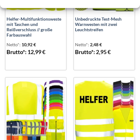
Helfer-Multifunktionsweste
Unbedruckte Test-Mesh
mit Taschen und
Warnwesten mit zwei
Reißverschluss // große
Leuchtstreifen
Farbauswahl
Netto*:
10,92
€
Netto*:
2,48
€
Brutto*:
12,99
€
Brutto*:
2,95
€
Add to
Add to
wishlist
wishlist