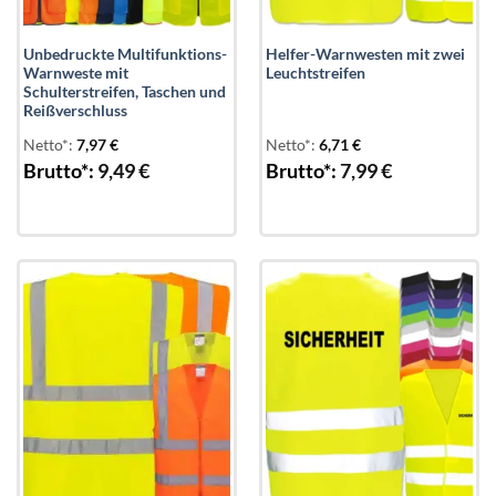
Unbedruckte Multifunktions-
Helfer-Warnwesten mit zwei
Warnweste mit
Leuchtstreifen
Schulterstreifen, Taschen und
Reißverschluss
Netto*:
7,97
€
Netto*:
6,71
€
Brutto*:
9,49
€
Brutto*:
7,99
€
Add to
Add to
wishlist
wishlist