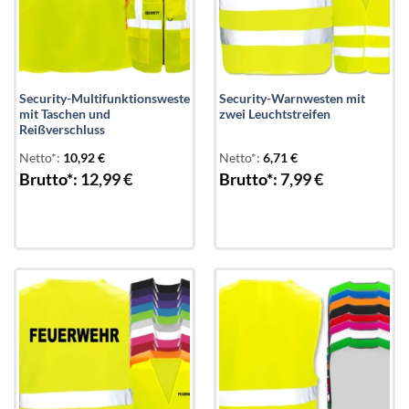
Security-Multifunktionsweste
Security-Warnwesten mit
mit Taschen und
zwei Leuchtstreifen
Reißverschluss
Netto*:
10,92
€
Netto*:
6,71
€
Brutto*:
12,99
€
Brutto*:
7,99
€
Add to
Add to
wishlist
wishlist