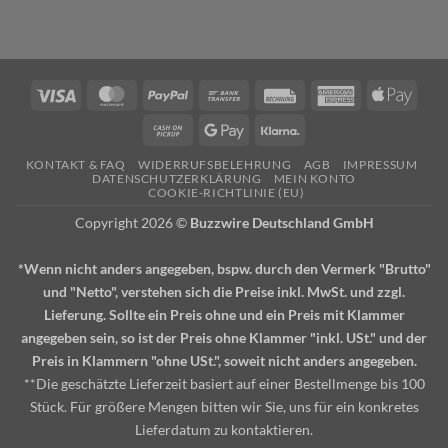
Visa
MasterCard
PayPal
Bank
Rechung
American
Apple
Transfer
Express
Pay
Cash
Google
Klarna
on
Pay
KONTAKT & FAQ
WIDERRUFSBELEHRUNG
AGB
IMPRESSUM
Pickup
DATENSCHUTZERKLÄRUNG
MEIN KONTO
COOKIE-RICHTLINIE (EU)
Copyright 2026 ©
Buzzwire Deutschland GmbH
*Wenn nicht anders angegeben, bspw. durch den Vermerk "Brutto"
und "Netto", verstehen sich die Preise inkl. MwSt. und zzgl.
Lieferung. Sollte ein Preis ohne und ein Preis mit Klammer
angegeben sein, so ist der Preis ohne Klammer "inkl. USt." und der
Preis in Klammern "ohne USt.", soweit nicht anders angegeben.
**Die geschätzte Lieferzeit basiert auf einer Bestellmenge bis 100
Stück. Für größere Mengen bitten wir Sie, uns für ein konkretes
Lieferdatum zu kontaktieren.