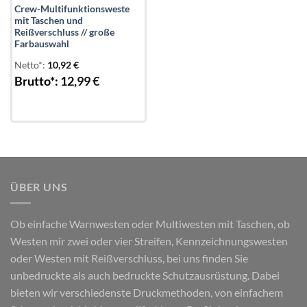
Crew-Multifunktionsweste
mit Taschen und
Reißverschluss // große
Farbauswahl
Netto*:
10,92
€
Brutto*:
12,99
€
ÜBER UNS
Ob einfache Warnwesten oder Multiwesten mit Taschen, ob
Westen mir zwei oder vier Streifen, Kennzeichnungswesten
oder Westen mit Reißverschluss, bei uns finden Sie
unbedruckte als auch bedruckte Schutzausrüstung. Dabei
bieten wir verschiedenste Druckmethoden, von einfachem