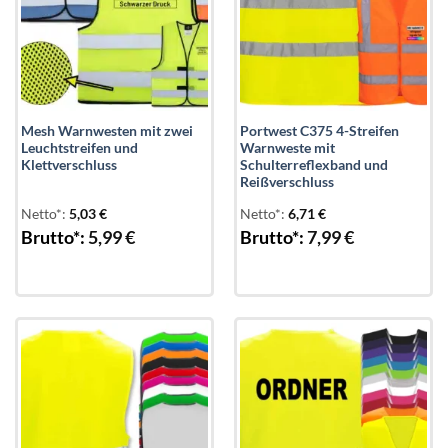
Mesh Warnwesten mit zwei
Portwest C375 4-Streifen
Leuchtstreifen und
Warnweste mit
Klettverschluss
Schulterreflexband und
Reißverschluss
Netto*:
5,03
€
Netto*:
6,71
€
Brutto*:
5,99
€
Brutto*:
7,99
€
Add to
Add to
wishlist
wishlist