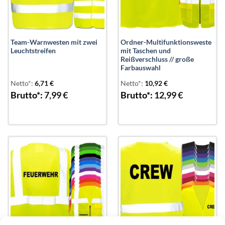
Team-Warnwesten mit zwei
Ordner-Multifunktionsweste
Leuchtstreifen
mit Taschen und
Reißverschluss // große
Farbauswahl
Netto*:
6,71
€
Netto*:
10,92
€
Brutto*:
7,99
€
Brutto*:
12,99
€
Add to
Add to
wishlist
wishlist