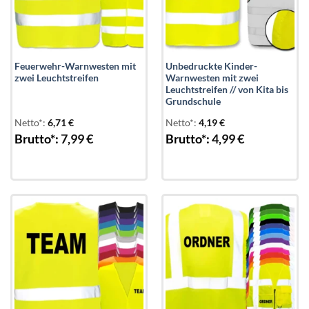
Feuerwehr-Warnwesten mit
Unbedruckte Kinder-
zwei Leuchtstreifen
Warnwesten mit zwei
Leuchtstreifen // von Kita bis
Grundschule
Netto*:
6,71
€
Netto*:
4,19
€
Brutto*:
7,99
€
Brutto*:
4,99
€
Add to
Add to
wishlist
wishlist