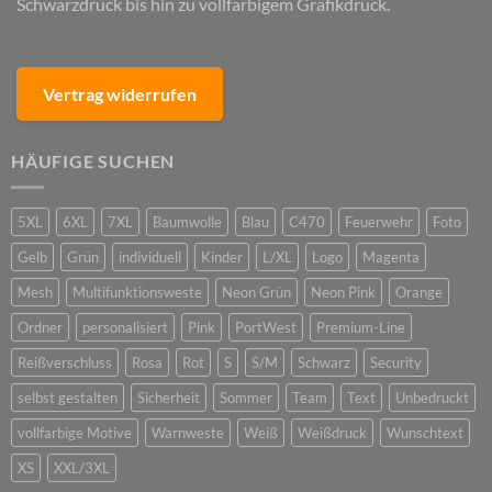
Schwarzdruck bis hin zu vollfarbigem Grafikdruck.
Vertrag widerrufen
HÄUFIGE SUCHEN
5XL
6XL
7XL
Baumwolle
Blau
C470
Feuerwehr
Foto
Gelb
Grün
individuell
Kinder
L/XL
Logo
Magenta
Mesh
Multifunktionsweste
Neon Grün
Neon Pink
Orange
Ordner
personalisiert
Pink
PortWest
Premium-Line
Reißverschluss
Rosa
Rot
S
S/M
Schwarz
Security
selbst gestalten
Sicherheit
Sommer
Team
Text
Unbedruckt
vollfarbige Motive
Warnweste
Weiß
Weißdruck
Wunschtext
XS
XXL/3XL