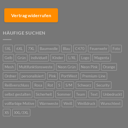
Vertrag widerrufen
HÄUFIGE SUCHEN
5XL
6XL
7XL
Baumwolle
Blau
C470
Feuerwehr
Foto
Gelb
Grün
individuell
Kinder
L/XL
Logo
Magenta
Mesh
Multifunktionsweste
Neon Grün
Neon Pink
Orange
Ordner
personalisiert
Pink
PortWest
Premium-Line
Reißverschluss
Rosa
Rot
S
S/M
Schwarz
Security
selbst gestalten
Sicherheit
Sommer
Team
Text
Unbedruckt
vollfarbige Motive
Warnweste
Weiß
Weißdruck
Wunschtext
XS
XXL/3XL