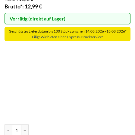
Brutto*:
12,99
€
Vorrätig (direkt auf Lager)
Geschätztes Lieferdatum bis 100 Stück zwischen 14.08.2026 - 18.08.2026*
Eilig? Wir bieten einen Express-Druckservice!
Ordner-Multifunktionsweste mit Taschen und Reißverschluss // gro