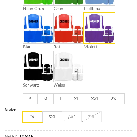
Neon Grün
Grün
Hellblau
Blau
Rot
Violett
Schwarz
Weiss
S
M
L
XL
XXL
3XL
Größe
4XL
5XL
6XL
7XL
Netto*:
10,92
€