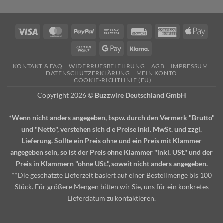
Visa
MasterCard
PayPal
Bank
Rechung
American
Apple
Transfer
Express
Pay
Cash
Google
Klarna
on
Pay
KONTAKT & FAQ
WIDERRUFSBELEHRUNG
AGB
IMPRESSUM
Pickup
DATENSCHUTZERKLÄRUNG
MEIN KONTO
COOKIE-RICHTLINIE (EU)
Copyright 2026 ©
Buzzwire Deutschland GmbH
*Wenn nicht anders angegeben, bspw. durch den Vermerk "Brutto"
und "Netto", verstehen sich die Preise inkl. MwSt. und zzgl.
Lieferung. Sollte ein Preis ohne und ein Preis mit Klammer
angegeben sein, so ist der Preis ohne Klammer "inkl. USt." und der
Preis in Klammern "ohne USt.", soweit nicht anders angegeben.
**Die geschätzte Lieferzeit basiert auf einer Bestellmenge bis 100
Stück. Für größere Mengen bitten wir Sie, uns für ein konkretes
Lieferdatum zu kontaktieren.