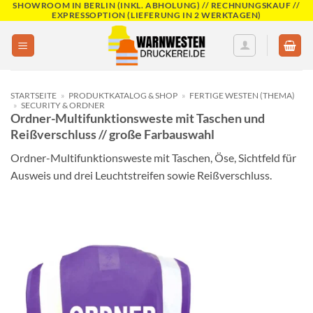
SHOWROOM IN BERLIN (INKL. ABHOLUNG) // RECHNUNGSKAUF //
Skip
EXPRESSOPTION (LIEFERUNG IN 2 WERKTAGEN)
to
content
STARTSEITE
»
PRODUKTKATALOG & SHOP
»
FERTIGE WESTEN (THEMA)
»
SECURITY & ORDNER
Ordner-Multifunktionsweste mit Taschen und
Reißverschluss // große Farbauswahl
Ordner-Multifunktionsweste mit Taschen, Öse, Sichtfeld für
Ausweis und drei Leuchtstreifen sowie Reißverschluss.
Add to
wishlist