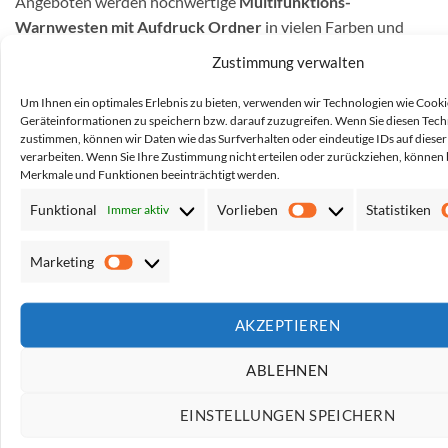
Angeboten werden hochwertige
Multifunktions-
Warnwesten mit Aufdruck Ordner
in vielen Farben und
Größen mit Reißverschluss, mehreren Taschen, einem
Zustimmung verwalten
Ausweis-Sichtfenster und drei Leuchtstreifen. Bedruckt sind
die Westen mit dem Begriff Security – es können aber über
Um Ihnen ein optimales Erlebnis zu bieten, verwenden wir Technologien wie Cooki
Geräteinformationen zu speichern bzw. darauf zuzugreifen. Wenn Sie diesen Tec
den
Konfigurator auch abweichende Begriffe
gewählt
zustimmen, können wir Daten wie das Surfverhalten oder eindeutige IDs auf diese
werden, ebenso wie bspw. ein Firmenname addiert werden
verarbeiten. Wenn Sie Ihre Zustimmung nicht erteilen oder zurückziehen, können
Merkmale und Funktionen beeinträchtigt werden.
kann.
Funktional
Vorlieben
Statistiken
Immer aktiv
Vorlieben
Anders als unsere regulären Warnwesten sind die
angebotenen Multiwesten mit drei Leuchtstreifen
Marketing
Marketing
ausgestattet, verfügen über einen leichtgängigen
Reißverschluss, bieten eine Öse zum Anhängen von
Ausrüstungsgegenständen und viel Stauraum für das
AKZEPTIEREN
Equipment ebenso wie einen Ausweis-Einschub. Optional ist
ABLEHNEN
ein
Aufdruck mit retroreflektierender Farbe
möglich,
sodass der Druck wie die Leuchtstreifen leuchtet, wenn er
EINSTELLUNGEN SPEICHERN
nachts angestrahlt wird. Ebenso stehen viele
verschiedene
Textfarben und Schriftarten
zur Verfügung.