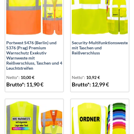
Portwest S476 (Berlin) und
Security-Multifunktionsweste
S376 (Prag) Premium
mit Taschen und
Warnschutz Exekutiv
Reißverschluss
Warnweste mit
Reißverschluss, Taschen und 4
Leuchtstreifen
Netto*:
10,00
€
Netto*:
10,92
€
Brutto*:
11,90
€
Brutto*:
12,99
€
Add to
Add to
wishlist
wishlist