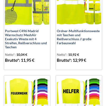
Portwest C496 Madrid
Ordner-Multifunktionsweste
Warnschutz MeshAir
mit Taschen und
Exekutiv Weste mit 4
Reißverschluss // große
Streifen, Reißverschluss und
Farbauswahl
Taschen
Netto*:
10,04
€
Netto*:
10,92
€
Brutto*:
11,95
€
Brutto*:
12,99
€
Add to
Add to
wishlist
wishlist