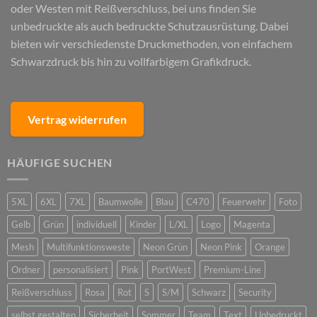
oder Westen mit Reißverschluss, bei uns finden Sie
unbedruckte als auch bedruckte Schutzausrüstung. Dabei
bieten wir verschiedenste Druckmethoden, von einfachem
Schwarzdruck bis hin zu vollfarbigem Grafikdruck.
Vertrag widerrufen
HÄUFIGE SUCHEN
5XL
6XL
7XL
Baumwolle
Blau
C470
Feuerwehr
Foto
Gelb
Grün
individuell
Kinder
L/XL
Logo
Magenta
Mesh
Multifunktionsweste
Neon Grün
Neon Pink
Orange
Ordner
personalisiert
Pink
PortWest
Premium-Line
Reißverschluss
Rosa
Rot
S
S/M
Schwarz
Security
selbst gestalten
Sicherheit
Sommer
Team
Text
Unbedruckt