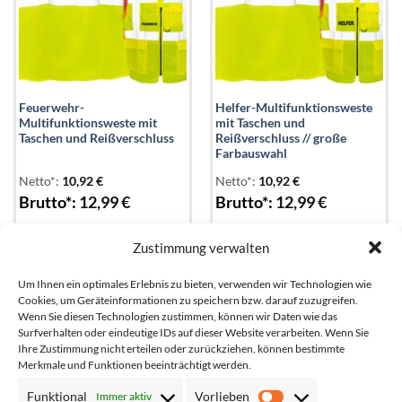
Feuerwehr-
Helfer-Multifunktionsweste
Multifunktionsweste mit
mit Taschen und
Taschen und Reißverschluss
Reißverschluss // große
Farbauswahl
Netto*:
10,92
€
Netto*:
10,92
€
Brutto*:
12,99
€
Brutto*:
12,99
€
Zustimmung verwalten
Um Ihnen ein optimales Erlebnis zu bieten, verwenden wir Technologien wie
Add to
Add to
wishlist
wishlist
Cookies, um Geräteinformationen zu speichern bzw. darauf zuzugreifen.
Wenn Sie diesen Technologien zustimmen, können wir Daten wie das
Surfverhalten oder eindeutige IDs auf dieser Website verarbeiten. Wenn Sie
Ihre Zustimmung nicht erteilen oder zurückziehen, können bestimmte
Merkmale und Funktionen beeinträchtigt werden.
Funktional
Vorlieben
Immer aktiv