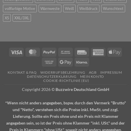
vollfarbige Motive
Warnweste
Weiß
Weißdruck
Wunschtext
XS
XXL/3XL
Visa
MasterCard
PayPal
Bank
Rechung
American
Apple
Transfer
Express
Pay
Cash
Google
Klarna
on
Pay
KONTAKT & FAQ
WIDERRUFSBELEHRUNG
AGB
IMPRESSUM
Pickup
DATENSCHUTZERKLÄRUNG
MEIN KONTO
COOKIE-RICHTLINIE (EU)
Copyright 2026 ©
Buzzwire Deutschland GmbH
*Wenn nicht anders angegeben, bspw. durch den Vermerk "Brutto"
und "Netto", verstehen sich die Preise inkl. MwSt. und zzgl.
Lieferung. Sollte ein Preis ohne und ein Preis mit Klammer
angegeben sein, so ist der Preis ohne Klammer "inkl. USt." und der
Preis in Klammern "ohne USt.", soweit nicht anders angegeben.