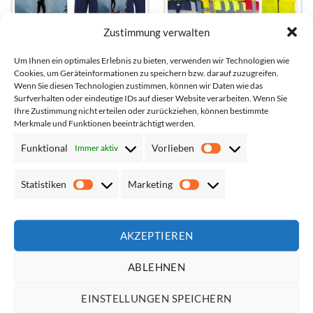
Zustimmung verwalten
Um Ihnen ein optimales Erlebnis zu bieten, verwenden wir Technologien wie
Cookies, um Geräteinformationen zu speichern bzw. darauf zuzugreifen.
Hochwertiger Hoodie /
Unbedruckte Multifunktions-
Wenn Sie diesen Technologien zustimmen, können wir Daten wie das
Kapuzenjacke // weiches
Warnweste mit
Surfverhalten oder eindeutige IDs auf dieser Website verarbeiten. Wenn Sie
Mischgewebe // vollfarbig
Schulterstreifen, Taschen und
Ihre Zustimmung nicht erteilen oder zurückziehen, können bestimmte
bedruckt
Reißverschluss
Merkmale und Funktionen beeinträchtigt werden.
Netto*:
33,53
€
Netto*:
7,97
€
Brutto*:
39,90
€
Brutto*:
9,49
€
Funktional
Vorlieben
Immer aktiv
Vorlieben
Statistiken
Marketing
Statistiken
Marketing
Add to
Add to
wishlist
wishlist
AKZEPTIEREN
ABLEHNEN
EINSTELLUNGEN SPEICHERN