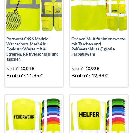
Portwest C496 Madrid
Ordner-Multifunktionsweste
Warnschutz MeshAir
mit Taschen und
Exekutiv Weste mit 4
Reißverschluss // große
Streifen, Reißverschluss und
Farbauswahl
Taschen
Netto*:
10,04
€
Netto*:
10,92
€
Brutto*:
11,95
€
Brutto*:
12,99
€
Add to
Add to
wishlist
wishlist