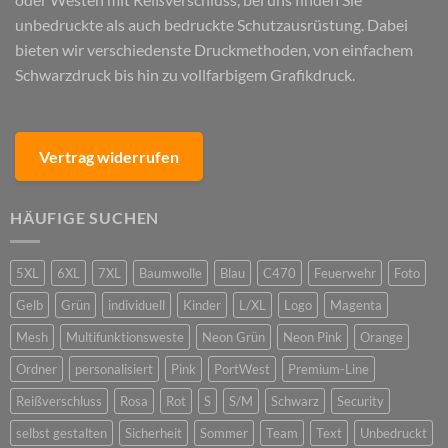
unbedruckte als auch bedruckte Schutzausrüstung. Dabei
bieten wir verschiedenste Druckmethoden, von einfachem
Schwarzdruck bis hin zu vollfarbigem Grafikdruck.
Vertrag widerrufen
HÄUFIGE SUCHEN
5XL
6XL
7XL
Baumwolle
Blau
C470
Feuerwehr
Foto
Gelb
Grün
individuell
Kinder
L/XL
Logo
Magenta
Mesh
Multifunktionsweste
Neon Grün
Neon Pink
Orange
Ordner
personalisiert
Pink
PortWest
Premium-Line
Reißverschluss
Rosa
Rot
S
S/M
Schwarz
Security
selbst gestalten
Sicherheit
Sommer
Team
Text
Unbedruckt