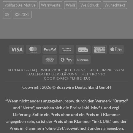
vollfarbige Motive
Warnweste
Weiß
Weißdruck
Wunschtext
XS
XXL/3XL
Visa
MasterCard
PayPal
Bank
Rechung
American
Apple
Transfer
Express
Pay
Cash
Google
Klarna
on
Pay
KONTAKT & FAQ
WIDERRUFSBELEHRUNG
AGB
IMPRESSUM
Pickup
DATENSCHUTZERKLÄRUNG
MEIN KONTO
COOKIE-RICHTLINIE (EU)
Copyright 2026 ©
Buzzwire Deutschland GmbH
*Wenn nicht anders angegeben, bspw. durch den Vermerk "Brutto"
und "Netto", verstehen sich die Preise inkl. MwSt. und zzgl.
Lieferung. Sollte ein Preis ohne und ein Preis mit Klammer
angegeben sein, so ist der Preis ohne Klammer "inkl. USt." und der
Preis in Klammern "ohne USt.", soweit nicht anders angegeben.