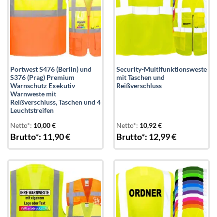
Portwest S476 (Berlin) und
Security-Multifunktionsweste
S376 (Prag) Premium
mit Taschen und
Warnschutz Exekutiv
Reißverschluss
Warnweste mit
Reißverschluss, Taschen und 4
Leuchtstreifen
Netto*:
10,00
€
Netto*:
10,92
€
Brutto*:
11,90
€
Brutto*:
12,99
€
Add to
Add to
wishlist
wishlist