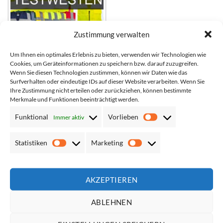
Zustimmung verwalten
Um Ihnen ein optimales Erlebnis zu bieten, verwenden wir Technologien wie
Cookies, um Geräteinformationen zu speichern bzw. darauf zuzugreifen.
Unbedruckte Test-
Wenn Sie diesen Technologien zustimmen, können wir Daten wie das
Multifunktionsweste mit
Surfverhalten oder eindeutige IDs auf dieser Website verarbeiten. Wenn Sie
Taschen und Reißverschluss
Ihre Zustimmung nicht erteilen oder zurückziehen, können bestimmte
Netto*:
5,00
€
Merkmale und Funktionen beeinträchtigt werden.
Brutto*:
5,95
€
Funktional
Vorlieben
Immer aktiv
Vorlieben
Statistiken
Marketing
Statistiken
Marketing
AKZEPTIEREN
ÜBER UNS
ABLEHNEN
Ob einfache Warnwesten oder Multiwesten mit Taschen, ob