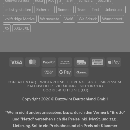
Reißverschluss
Rosa
Rot
S
S/M
Schwarz
Security
selbst gestalten
Sicherheit
Sommer
Team
Text
Unbedruckt
vollfarbige Motive
Warnweste
Weiß
Weißdruck
Wunschtext
XS
XXL/3XL
Visa
MasterCard
PayPal
Bank
Rechung
American
Apple
Transfer
Express
Pay
Cash
Google
Klarna
on
Pay
KONTAKT & FAQ
WIDERRUFSBELEHRUNG
AGB
IMPRESSUM
Pickup
DATENSCHUTZERKLÄRUNG
MEIN KONTO
COOKIE-RICHTLINIE (EU)
Copyright 2026 ©
Buzzwire Deutschland GmbH
*Wenn nicht anders angegeben, bspw. durch den Vermerk "Brutto"
und "Netto", verstehen sich die Preise inkl. MwSt. und zzgl.
Lieferung. Sollte ein Preis ohne und ein Preis mit Klammer