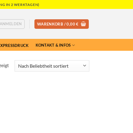
NG IN 2 WERKTAGEN)
ANMELDEN
WARENKORB /
0,00
€
KONTAKT & INFOS
EXPRESSDRUCK
Nach
zeigt
Beliebtheit
sortiert