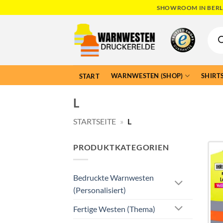
Skip
SHOWROOM IN BERLI
to
Produ
content
searc
WARNWESTEN (SHOP)
SHIRTS
START
L
STARTSEITE
»
L
PRODUKTKATEGORIEN
Bedruckte Warnwesten
(Personalisiert)
Fertige Westen (Thema)