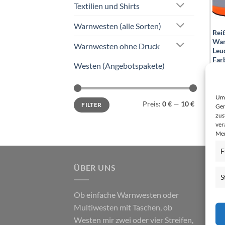
Textilien und Shirts
Warnwesten (alle Sorten)
Rei
War
Warnwesten ohne Druck
Leuc
Far
Westen (Angebotspakete)
Net
Bru
Um 
Min.
Max.
Preis:
0 €
—
10 €
FILTER
Preis
Preis
Ger
zus
ver
Mer
F
ÜBER UNS
S
Ob einfache Warnwesten oder
Multiwesten mit Taschen, ob
Westen mir zwei oder vier Streifen,