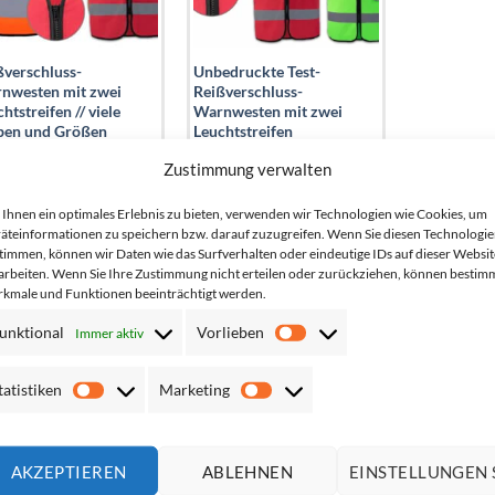
ßverschluss-
Unbedruckte Test-
nwesten mit zwei
Reißverschluss-
htstreifen // viele
Warnwesten mit zwei
ben und Größen
Leuchtstreifen
to*:
5,03
€
Netto*:
3,32
€
Zustimmung verwalten
tto*:
5,99
€
Brutto*:
3,95
€
Ihnen ein optimales Erlebnis zu bieten, verwenden wir Technologien wie Cookies, um
äteinformationen zu speichern bzw. darauf zuzugreifen. Wenn Sie diesen Technologi
timmen, können wir Daten wie das Surfverhalten oder eindeutige IDs auf dieser Websit
arbeiten. Wenn Sie Ihre Zustimmung nicht erteilen oder zurückziehen, können bestim
kmale und Funktionen beeinträchtigt werden.
unktional
Vorlieben
Immer aktiv
Vorlieben
HÄUFIGE SUCHEN
Vertrag widerrufen
tatistiken
Marketing
Statistiken
Marketing
5XL
6XL
7XL
Baumwolle
Blau
C470
Feuerwehr
Foto
AKZEPTIEREN
ABLEHNEN
EINSTELLUNGEN 