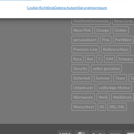
Gelb
Grün
individuell
Kinde
Cookie-Richtlinie
Datenschutzerklärung
Impressum
L/XL
Logo
Magenta
Mesh
Multifunktionsweste
Neon Grün
Neon Pink
Orange
Ordner
personalisiert
Pink
PortWest
Premium-Line
Reißverschluss
Rosa
Rot
S
S/M
Schwarz
Security
selbst gestalten
Sicherheit
Sommer
Team
T
Unbedruckt
vollfarbige Motive
Warnweste
Weiß
Weißdruck
Wunschtext
XS
XXL/3XL