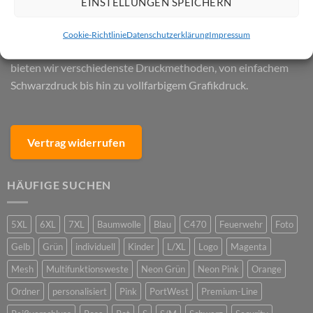
EINSTELLUNGEN SPEICHERN
Westen mir zwei oder vier Streifen, Kennzeichnungswesten
oder Westen mit Reißverschluss, bei uns finden Sie
Cookie-Richtlinie
Datenschutzerklärung
Impressum
unbedruckte als auch bedruckte Schutzausrüstung. Dabei
bieten wir verschiedenste Druckmethoden, von einfachem
Schwarzdruck bis hin zu vollfarbigem Grafikdruck.
Vertrag widerrufen
HÄUFIGE SUCHEN
5XL
6XL
7XL
Baumwolle
Blau
C470
Feuerwehr
Foto
Gelb
Grün
individuell
Kinder
L/XL
Logo
Magenta
Mesh
Multifunktionsweste
Neon Grün
Neon Pink
Orange
Ordner
personalisiert
Pink
PortWest
Premium-Line