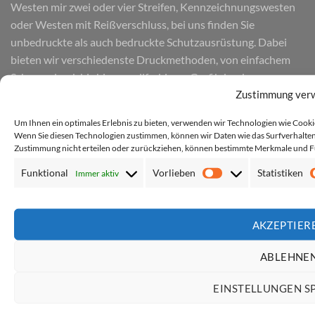
Westen mir zwei oder vier Streifen, Kennzeichnungswesten
oder Westen mit Reißverschluss, bei uns finden Sie
unbedruckte als auch bedruckte Schutzausrüstung. Dabei
bieten wir verschiedenste Druckmethoden, von einfachem
Schwarzdruck bis hin zu vollfarbigem Grafikdruck.
Zustimmung ver
Um Ihnen ein optimales Erlebnis zu bieten, verwenden wir Technologien wie Cook
Vertrag widerrufen
Wenn Sie diesen Technologien zustimmen, können wir Daten wie das Surfverhalten 
Zustimmung nicht erteilen oder zurückziehen, können bestimmte Merkmale und F
Funktional
Vorlieben
Statistiken
Immer aktiv
HÄUFIGE SUCHEN
Vorlieben
5XL
6XL
7XL
Baumwolle
Blau
C470
Feuerwehr
Foto
AKZEPTIER
Gelb
Grün
individuell
Kinder
L/XL
Logo
Magenta
ABLEHNE
Mesh
Multifunktionsweste
Neon Grün
Neon Pink
Orange
Ordner
personalisiert
Pink
PortWest
Premium-Line
EINSTELLUNGEN S
Reißverschluss
Rosa
Rot
S
S/M
Schwarz
Security