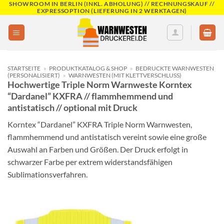
SHOWROOM IN BERLIN (INKL. ABHOLUNG) // RECHNUNGSKAUF //
Skip
EXPRESSOPTION (LIEFERUNG IN 2 WERKTAGEN)
to
content
STARTSEITE
»
PRODUKTKATALOG & SHOP
»
BEDRUCKTE WARNWESTEN
(PERSONALISIERT)
»
WARNWESTEN (MIT KLETTVERSCHLUSS)
Hochwertige Triple Norm Warnweste Korntex
“Dardanel” KXFRA // flammhemmend und
antistatisch // optional mit Druck
Korntex “Dardanel” KXFRA Triple Norm Warnwesten,
flammhemmend und antistatisch vereint sowie eine große
Auswahl an Farben und Größen. Der Druck erfolgt in
schwarzer Farbe per extrem widerstandsfähigen
Sublimationsverfahren.
Add to
wishlist