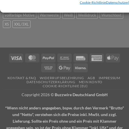
Cookie-Richtlinie
Datenschutzer
selbst gestalten
Sicherheit
Sommer
Team
Text
Unbedruckt
vollfarbige Motive
Warnweste
Weiß
Weißdruck
Wunschtext
XS
XXL/3XL
Visa
MasterCard
PayPal
Bank
Rechung
American
Apple
Transfer
Express
Pay
Cash
Google
Klarna
on
Pay
KONTAKT & FAQ
WIDERRUFSBELEHRUNG
AGB
IMPRESSUM
Pickup
DATENSCHUTZERKLÄRUNG
MEIN KONTO
COOKIE-RICHTLINIE (EU)
Copyright 2026 ©
Buzzwire Deutschland GmbH
*Wenn nicht anders angegeben, bspw. durch den Vermerk "Brutto"
und "Netto", verstehen sich die Preise inkl. MwSt. und zzgl.
Lieferung. Sollte ein Preis ohne und ein Preis mit Klammer
angegeben sein, so ist der Preis ohne Klammer "inkl. USt." und der