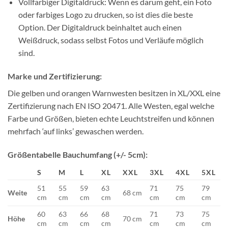
Vollfarbiger Digitaldruck: Wenn es darum geht, ein Foto
oder farbiges Logo zu drucken, so ist dies die beste
Option. Der Digitaldruck beinhaltet auch einen
Weißdruck, sodass selbst Fotos und Verläufe möglich
sind.
Marke und Zertifizierung:
Die gelben und orangen Warnwesten besitzen in XL/XXL eine
Zertifizierung nach EN ISO 20471. Alle Westen, egal welche
Farbe und Größen, bieten echte Leuchtstreifen und können
mehrfach ‘auf links’ gewaschen werden.
Größentabelle Bauchumfang (+/- 5cm):
S
M
L
XL
XXL
3XL
4XL
5XL
51
55
59
63
71
75
79
Weite
68 cm
cm
cm
cm
cm
cm
cm
cm
60
63
66
68
71
73
75
Höhe
70 cm
cm
cm
cm
cm
cm
cm
cm