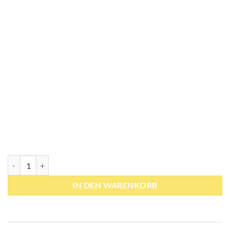
Mesh-Warnweste mit Reißverschluss Korntex „Rhodes“ // Comfort-Fit 
IN DEN WARENKORB