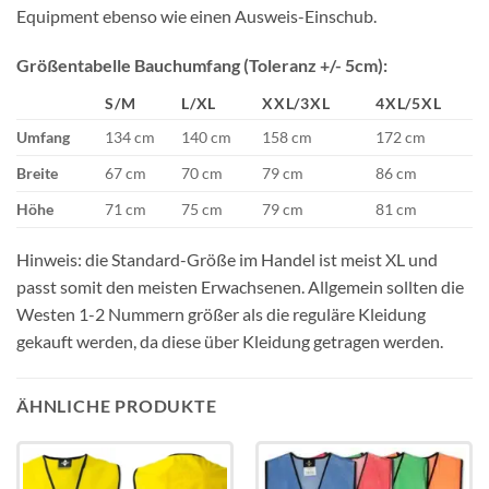
Equipment ebenso wie einen Ausweis-Einschub.
Größentabelle Bauchumfang (Toleranz +/- 5cm):
S/M
L/XL
XXL/3XL
4XL/5XL
Umfang
134 cm
140 cm
158 cm
172 cm
Breite
67 cm
70 cm
79 cm
86 cm
Höhe
71 cm
75 cm
79 cm
81 cm
Hinweis: die Standard-Größe im Handel ist meist XL und
passt somit den meisten Erwachsenen. Allgemein sollten die
Westen 1-2 Nummern größer als die reguläre Kleidung
gekauft werden, da diese über Kleidung getragen werden.
ÄHNLICHE PRODUKTE
Add to
Add to
wishlist
wishlist