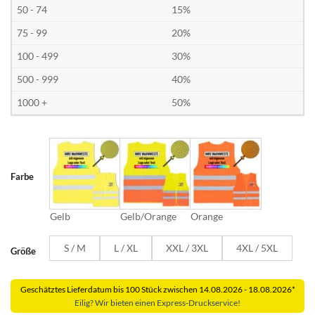
50 - 74
15%
75 - 99
20%
100 - 499
30%
500 - 999
40%
1000 +
50%
Farbe
Gelb
Gelb/Orange
Orange
S / M
L / XL
XXL / 3XL
4XL / 5XL
Größe
Geschätztes Lieferdatum bis 100 Stück zwischen 14.08.2026 - 18.08.2026*
Eilig? Wir bieten einen Express-Druckservice!