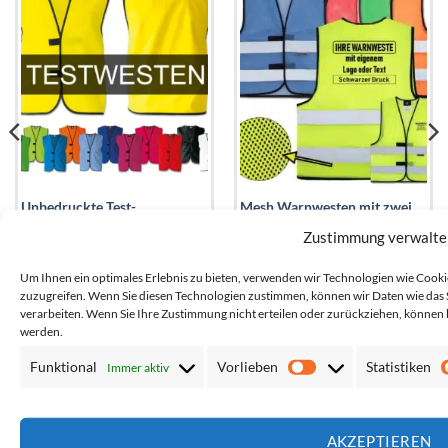
Unbedruckte Test-
Mesh Warnwesten mit zwei
Kennzeichnungswesten /
Leuchtstreifen und
Zustimmung verwalte
Signalwesten ohne
Klettverschluss
Leuchtstreifen
Um Ihnen ein optimales Erlebnis zu bieten, verwenden wir Technologien wie Cook
Netto*:
2,48
€
Netto*:
5,03
€
zuzugreifen. Wenn Sie diesen Technologien zustimmen, können wir Daten wie das S
Brutto*:
2,95
€
Brutto*:
5,99
€
verarbeiten. Wenn Sie Ihre Zustimmung nicht erteilen oder zurückziehen, könne
werden.
Funktional
Vorlieben
Statistiken
Immer aktiv
Vorlieben
AKZEPTIEREN