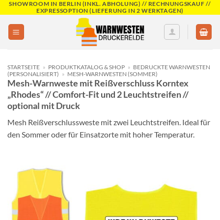
SHOWROOM IN BERLIN (INKL. ABHOLUNG) // RECHNUNGSKAUF //
Skip
EXPRESSOPTION (LIEFERUNG IN 2 WERKTAGEN)
to
content
STARTSEITE
»
PRODUKTKATALOG & SHOP
»
BEDRUCKTE WARNWESTEN
(PERSONALISIERT)
»
MESH-WARNWESTEN (SOMMER)
Mesh-Warnweste mit Reißverschluss Korntex
„Rhodes“ // Comfort-Fit und 2 Leuchtstreifen //
optional mit Druck
Mesh Reißverschlussweste mit zwei Leuchtstreifen. Ideal für
den Sommer oder für Einsatzorte mit hoher Temperatur.
Add to
wishlist