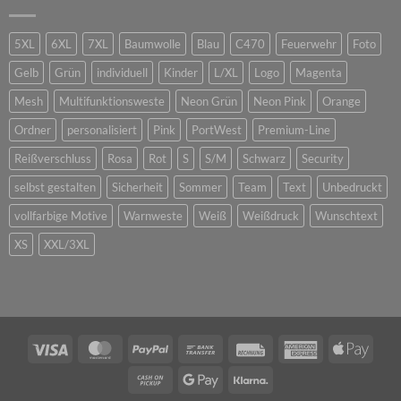
5XL
6XL
7XL
Baumwolle
Blau
C470
Feuerwehr
Foto
Gelb
Grün
individuell
Kinder
L/XL
Logo
Magenta
Mesh
Multifunktionsweste
Neon Grün
Neon Pink
Orange
Ordner
personalisiert
Pink
PortWest
Premium-Line
Reißverschluss
Rosa
Rot
S
S/M
Schwarz
Security
selbst gestalten
Sicherheit
Sommer
Team
Text
Unbedruckt
vollfarbige Motive
Warnweste
Weiß
Weißdruck
Wunschtext
XS
XXL/3XL
Visa
MasterCard
PayPal
Bank
Rechung
American
Apple
Transfer
Express
Pay
Cash
Google
Klarna
on
Pay