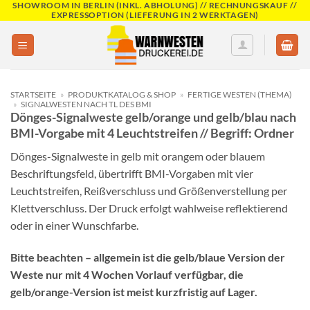
SHOWROOM IN BERLIN (INKL. ABHOLUNG) // RECHNUNGSKAUF //
Skip
EXPRESSOPTION (LIEFERUNG IN 2 WERKTAGEN)
to
content
STARTSEITE
»
PRODUKTKATALOG & SHOP
»
FERTIGE WESTEN (THEMA)
»
SIGNALWESTEN NACH TL DES BMI
Dönges-Signalweste gelb/orange und gelb/blau nach
BMI-Vorgabe mit 4 Leuchtstreifen // Begriff: Ordner
Dönges-Signalweste in gelb mit orangem oder blauem
Beschriftungsfeld, übertrifft BMI-Vorgaben mit vier
Leuchtstreifen, Reißverschluss und Größenverstellung per
Klettverschluss. Der Druck erfolgt wahlweise reflektierend
oder in einer Wunschfarbe.
Bitte beachten – allgemein ist die gelb/blaue Version der
Weste nur mit 4 Wochen Vorlauf verfügbar, die
gelb/orange-Version ist meist kurzfristig auf Lager.