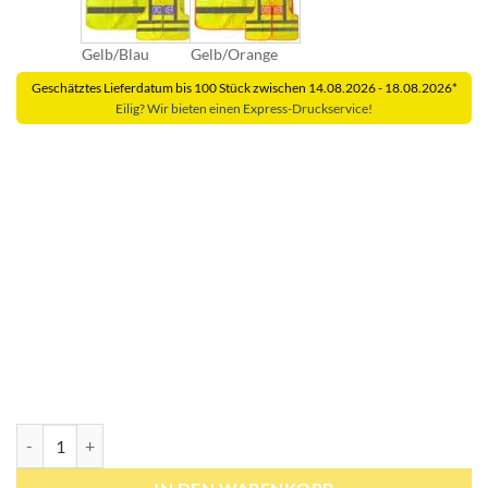
Gelb/Blau
Gelb/Orange
Geschätztes Lieferdatum bis 100 Stück zwischen 14.08.2026 - 18.08.2026*
Eilig? Wir bieten einen Express-Druckservice!
Dönges-Signalweste gelb/orange und gelb/blau nach BMI-Vorgabe mit 4