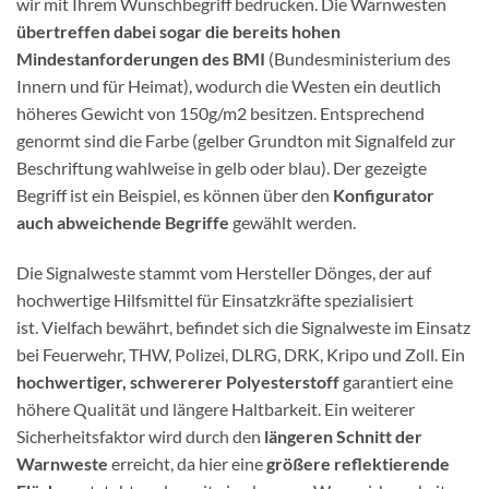
wir mit Ihrem Wunschbegriff bedrucken. Die Warnwesten
übertreffen dabei sogar die bereits hohen
Mindestanforderungen des BMI
(Bundesministerium des
Innern und für Heimat), wodurch die Westen ein deutlich
höheres Gewicht von 150g/m2 besitzen. Entsprechend
genormt sind die Farbe (gelber Grundton mit Signalfeld zur
Beschriftung wahlweise in gelb oder blau). Der gezeigte
Begriff ist ein Beispiel, es können über den
Konfigurator
auch abweichende Begriffe
gewählt werden.
Die Signalweste stammt vom Hersteller Dönges, der auf
hochwertige Hilfsmittel für Einsatzkräfte spezialisiert
ist. Vielfach bewährt, befindet sich die Signalweste im Einsatz
bei Feuerwehr, THW, Polizei, DLRG, DRK, Kripo und Zoll. Ein
hochwertiger, schwererer Polyesterstoff
garantiert eine
höhere Qualität und längere Haltbarkeit. Ein weiterer
Sicherheitsfaktor wird durch den
längeren Schnitt der
Warnweste
erreicht, da hier eine
größere reflektierende