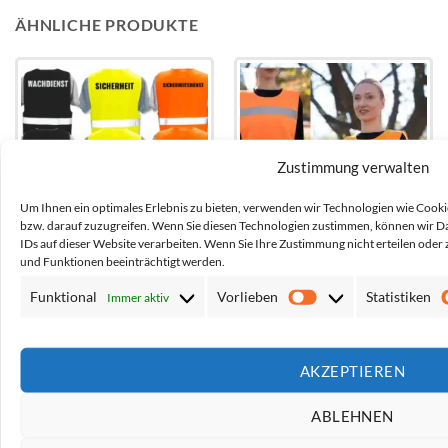
ÄHNLICHE PRODUKTE
Add to
Add to
wishlist
wishlist
Zustimmung verwalten
Um Ihnen ein optimales Erlebnis zu bieten, verwenden wir Technologien wie Cook
bzw. darauf zuzugreifen. Wenn Sie diesen Technologien zustimmen, können wir Da
IDs auf dieser Website verarbeiten. Wenn Sie Ihre Zustimmung nicht erteilen od
und Funktionen beeinträchtigt werden.
Funktional
Vorlieben
Statistiken
Immer aktiv
Vorlieben
Warnweste Security //
Warnwesten Poncho für
mehrere Begriffe (Ordner,
Erwachsene
Security, Helfer, Crew,
Sicherheit) // auf Wunsch
AKZEPTIEREN
reflektierender Druck
Netto*:
6,71
€
Netto*:
4,16
€
ABLEHNEN
Brutto*:
7,99
€
Brutto*:
4,95
€