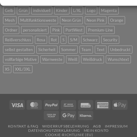
5XL
6XL
7XL
Baumwolle
Blau
C470
Feuerwehr
Foto
Gelb
Grün
individuell
Kinder
L/XL
Logo
Magenta
Mesh
Multifunktionsweste
Neon Grün
Neon Pink
Orange
Ordner
personalisiert
Pink
PortWest
Premium-Line
Reißverschluss
Rosa
Rot
S
S/M
Schwarz
Security
selbst gestalten
Sicherheit
Sommer
Team
Text
Unbedruckt
vollfarbige Motive
Warnweste
Weiß
Weißdruck
Wunschtext
XS
XXL/3XL
Visa
MasterCard
PayPal
Bank
Rechung
American
Apple
Transfer
Express
Pay
Cash
Google
Klarna
on
Pay
KONTAKT & FAQ
WIDERRUFSBELEHRUNG
AGB
IMPRESSUM
Pickup
DATENSCHUTZERKLÄRUNG
MEIN KONTO
COOKIE-RICHTLINIE (EU)