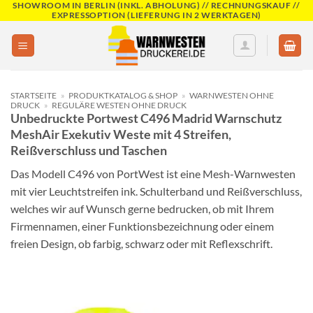
SHOWROOM IN BERLIN (INKL. ABHOLUNG) // RECHNUNGSKAUF //
Skip
EXPRESSOPTION (LIEFERUNG IN 2 WERKTAGEN)
to
content
STARTSEITE
»
PRODUKTKATALOG & SHOP
»
WARNWESTEN OHNE
DRUCK
»
REGULÄRE WESTEN OHNE DRUCK
Unbedruckte Portwest C496 Madrid Warnschutz
MeshAir Exekutiv Weste mit 4 Streifen,
Reißverschluss und Taschen
Das Modell C496 von PortWest ist eine Mesh-Warnwesten
mit vier Leuchtstreifen ink. Schulterband und Reißverschluss,
welches wir auf Wunsch gerne bedrucken, ob mit Ihrem
Firmennamen, einer Funktionsbezeichnung oder einem
freien Design, ob farbig, schwarz oder mit Reflexschrift.
Add to