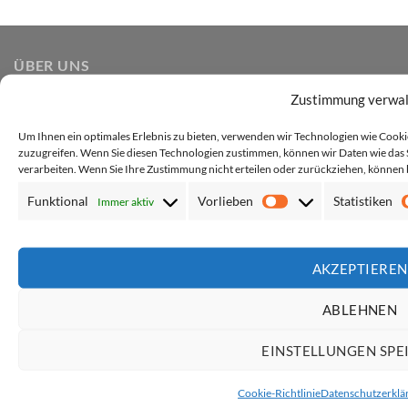
ÜBER UNS
Zustimmung verwa
Ob einfache Warnwesten oder Multiwesten mit Taschen, ob
Westen mir zwei oder vier Streifen, Kennzeichnungswesten
Um Ihnen ein optimales Erlebnis zu bieten, verwenden wir Technologien wie Cook
zuzugreifen. Wenn Sie diesen Technologien zustimmen, können wir Daten wie das S
oder Westen mit Reißverschluss, bei uns finden Sie
verarbeiten. Wenn Sie Ihre Zustimmung nicht erteilen oder zurückziehen, könne
unbedruckte als auch bedruckte Schutzausrüstung. Dabei
Funktional
Vorlieben
Statistiken
Immer aktiv
bieten wir verschiedenste Druckmethoden, von einfachem
Vorlieben
Schwarzdruck bis hin zu vollfarbigem Grafikdruck.
AKZEPTIEREN
Vertrag widerrufen
ABLEHNEN
EINSTELLUNGEN SPE
HÄUFIGE SUCHEN
Cookie-Richtlinie
Datenschutzerklä