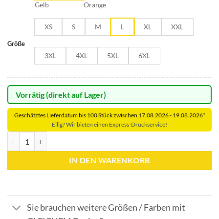
Gelb
Orange
XS
S
M
L
XL
XXL
Größe
3XL
4XL
5XL
6XL
Vorrätig (direkt auf Lager)
Geschätztes Lieferdatum bis 100 Stück zwischen 17.08.2026 - 19.08.2026*
Eilig? Wir bieten einen Express-Druckservice!
Unbedruckte Portwest C496 Madrid Warnschutz MeshAir Exekutiv Wes
IN DEN WARENKORB
Sie brauchen weitere Größen / Farben mit