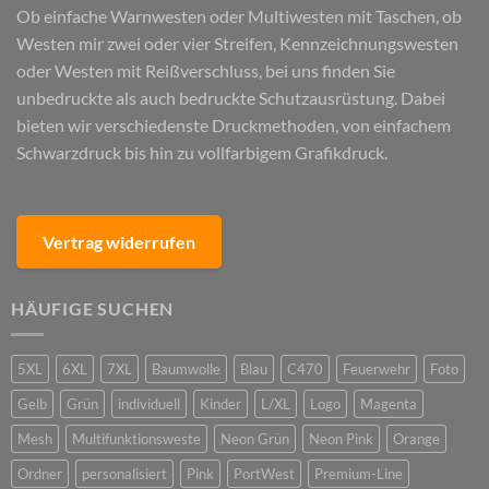
Ob einfache Warnwesten oder Multiwesten mit Taschen, ob
Westen mir zwei oder vier Streifen, Kennzeichnungswesten
oder Westen mit Reißverschluss, bei uns finden Sie
unbedruckte als auch bedruckte Schutzausrüstung. Dabei
bieten wir verschiedenste Druckmethoden, von einfachem
Schwarzdruck bis hin zu vollfarbigem Grafikdruck.
Vertrag widerrufen
HÄUFIGE SUCHEN
5XL
6XL
7XL
Baumwolle
Blau
C470
Feuerwehr
Foto
Gelb
Grün
individuell
Kinder
L/XL
Logo
Magenta
Mesh
Multifunktionsweste
Neon Grün
Neon Pink
Orange
Ordner
personalisiert
Pink
PortWest
Premium-Line