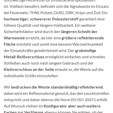
ist. Vielfach bewährt, befindet sich die Signalweste im Einsatz
bei Feuerwehr, THW, Polizei, DLRG, DRK, Kripo und Zoll. Ein
hochwertiger, schwererer Polyesterstoff
garantiert eine
höhere Qualität und längere Haltbarkeit. Ein weiterer
Sicherheitsfaktor wird durch den
längeren Schnitt der
Warnweste
erreicht, da hier eine
größere reflektierende
Fläche
entsteht und somit eine bessere Warnwirksamkeit
der Einsatzkräfte gewährleistet wird. Der
grobstollige
Metall-Reißverschluss
ermöglicht einfaches und schnelles
Schließen auch noch nach langem Gebrauch und der
Klettverschluss an der Seite
erlaubt es, die Weste auf die
individuelle Größe einzustellen.
Wir
bedrucken die Weste standardmäßig reflektierend
,
dabei wird ein Reflexmaterial genutzt, das den Leuchtstreifen
entspricht und daher ebenso die Norm EN ISO 20471 erfüllt.
Auf Wunsch stehen im
Konfigurator aber auch weitere
Farben zur Verfügung
, ebenso können Sie wählen, ob der