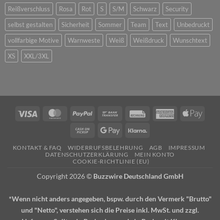
Reißverschluss
Rosa
Rot
S
S/M
Schwarz
Security
selbst gestalten
Sicherheit
Sommer
Team
Text
Unbedruckt
vollfarbige Motive
Warnweste
Weiß
Weißdruck
Wunschtext
XS
XXL/3XL
Visa
MasterCard
PayPal
Bank
Rechung
American
Apple
Transfer
Express
Pay
Cash
Google
Klarna
on
Pay
KONTAKT & FAQ
WIDERRUFSBELEHRUNG
AGB
IMPRESSUM
Pickup
DATENSCHUTZERKLÄRUNG
MEIN KONTO
COOKIE-RICHTLINIE (EU)
Copyright 2026 ©
Buzzwire Deutschland GmbH
*Wenn nicht anders angegeben, bspw. durch den Vermerk "Brutto"
und "Netto", verstehen sich die Preise inkl. MwSt. und zzgl.