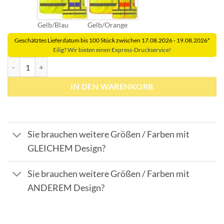
Gelb/Blau
Gelb/Orange
Geschätztes Lieferdatum bis 100 Stück zwischen 17.08.2026 - 19.08.2026*
Eilig? Wir bieten einen Express-Druckservice!
Dönges-Signalweste gelb/orange und gelb/blau nach BMI-Vorgabe mi
IN DEN WARENKORB
Sie brauchen weitere Größen / Farben mit
GLEICHEM Design?
Sie brauchen weitere Größen / Farben mit
ANDEREM Design?