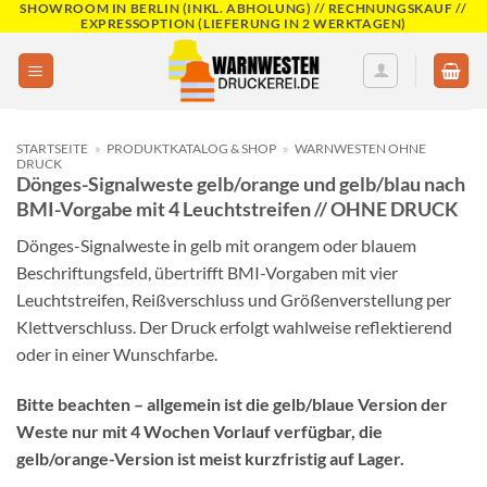
SHOWROOM IN BERLIN (INKL. ABHOLUNG) // RECHNUNGSKAUF //
Skip
EXPRESSOPTION (LIEFERUNG IN 2 WERKTAGEN)
to
content
STARTSEITE
»
PRODUKTKATALOG & SHOP
»
WARNWESTEN OHNE
DRUCK
Dönges-Signalweste gelb/orange und gelb/blau nach
BMI-Vorgabe mit 4 Leuchtstreifen // OHNE DRUCK
Dönges-Signalweste in gelb mit orangem oder blauem
Beschriftungsfeld, übertrifft BMI-Vorgaben mit vier
Leuchtstreifen, Reißverschluss und Größenverstellung per
Klettverschluss. Der Druck erfolgt wahlweise reflektierend
oder in einer Wunschfarbe.
Bitte beachten – allgemein ist die gelb/blaue Version der
Weste nur mit 4 Wochen Vorlauf verfügbar, die
gelb/orange-Version ist meist kurzfristig auf Lager.