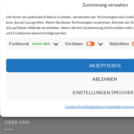
Zustimmung verwalten
Um Ihnen ein optimales Erlebnis zu bieten, verwenden wir Technologien wie Cook
bzw. darauf zuzugreifen. Wenn Sie diesen Technologien zustimmen, können wir Da
IDs auf dieser Website verarbeiten. Wenn Sie Ihre Zustimmung nicht erteilen od
und Funktionen beeinträchtigt werden.
Funktional
Vorlieben
Statistiken
Immer aktiv
Unbedruckte Test-Kinder-
Unbedruckte Test-Mesh
Vorlieben
Warnwesten mit zwei
Warnwesten mit zwei
Leuchtstreifen // von Kita bis
Leuchtstreifen
Grundschule
AKZEPTIEREN
Netto*:
2,48
€
Netto*:
2,48
€
Brutto*:
2,95
€
Brutto*:
2,95
€
ABLEHNEN
EINSTELLUNGEN SPEICHE
Cookie-Richtlinie
Datenschutzerklärung
Imp
ÜBER UNS