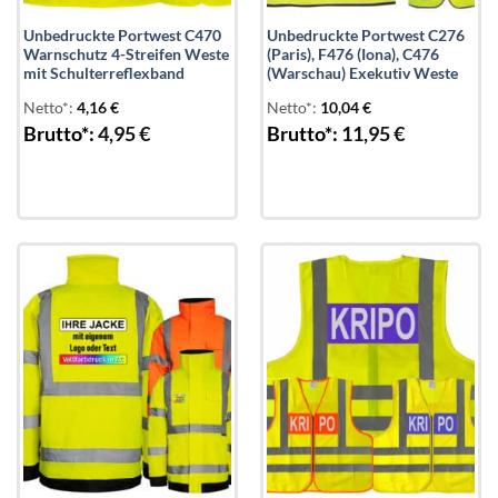
Unbedruckte Portwest C470
Unbedruckte Portwest C276
Warnschutz 4-Streifen Weste
(Paris), F476 (Iona), C476
mit Schulterreflexband
(Warschau) Exekutiv Weste
Netto*:
4,16
€
Netto*:
10,04
€
Brutto*:
4,95
€
Brutto*:
11,95
€
Add to
Add to
wishlist
wishlist