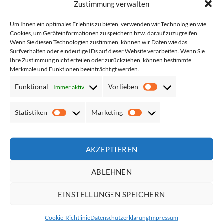
Zustimmung verwalten
Um Ihnen ein optimales Erlebnis zu bieten, verwenden wir Technologien wie
Cookies, um Geräteinformationen zu speichern bzw. darauf zuzugreifen.
Leichte Warnjacke in
Unbedruckte Portwest C496
Wenn Sie diesen Technologien zustimmen, können wir Daten wie das
Warnfarben Korntex
Madrid Warnschutz MeshAir
Surfverhalten oder eindeutige IDs auf dieser Website verarbeiten. Wenn Sie
„Andorra“ // 4 Leuchtstreifen
Exekutiv Weste mit 4
Ihre Zustimmung nicht erteilen oder zurückziehen, können bestimmte
nach ISO-Norm // optional
Streifen, Reißverschluss und
Merkmale und Funktionen beeinträchtigt werden.
mit Aufdruck
Taschen
Funktional
Vorlieben
Immer aktiv
Netto*:
10,92
€
Netto*:
12,56
€
Vorlieben
Brutto*:
12,99
€
Brutto*:
14,95
€
Statistiken
Marketing
Statistiken
Marketing
Add to
Add to
wishlist
wishlist
AKZEPTIEREN
ABLEHNEN
EINSTELLUNGEN SPEICHERN
Cookie-Richtlinie
Datenschutzerklärung
Impressum