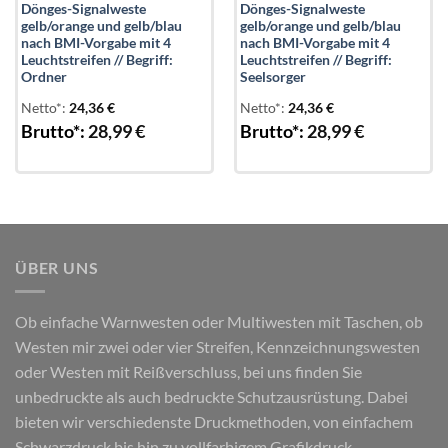
Dönges-Signalweste
Dönges-Signalweste
gelb/orange und gelb/blau
gelb/orange und gelb/blau
nach BMI-Vorgabe mit 4
nach BMI-Vorgabe mit 4
Leuchtstreifen // Begriff:
Leuchtstreifen // Begriff:
Ordner
Seelsorger
Netto*:
24,36
€
Netto*:
24,36
€
Brutto*:
28,99
€
Brutto*:
28,99
€
ÜBER UNS
Ob einfache Warnwesten oder Multiwesten mit Taschen, ob
Westen mir zwei oder vier Streifen, Kennzeichnungswesten
oder Westen mit Reißverschluss, bei uns finden Sie
unbedruckte als auch bedruckte Schutzausrüstung. Dabei
bieten wir verschiedenste Druckmethoden, von einfachem
Schwarzdruck bis hin zu vollfarbigem Grafikdruck.