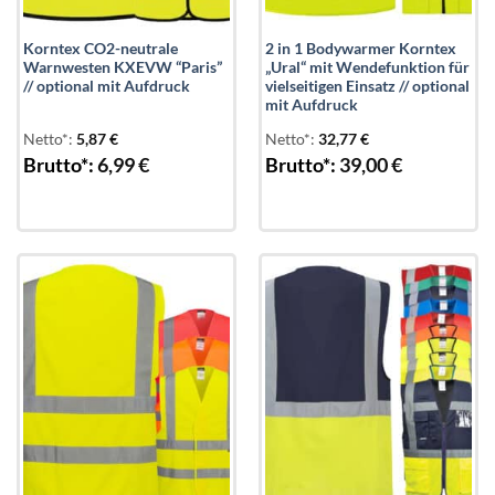
Korntex CO2-neutrale
2 in 1 Bodywarmer Korntex
Warnwesten KXEVW “Paris”
„Ural“ mit Wendefunktion für
// optional mit Aufdruck
vielseitigen Einsatz // optional
mit Aufdruck
Netto*:
5,87
€
Netto*:
32,77
€
Brutto*:
6,99
€
Brutto*:
39,00
€
Add to
Add to
wishlist
wishlist