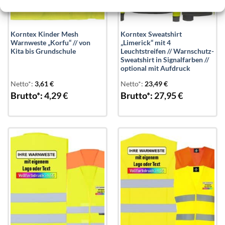
Korntex Kinder Mesh
Korntex Sweatshirt
Warnweste „Korfu“ // von
„Limerick“ mit 4
Kita bis Grundschule
Leuchtstreifen // Warnschutz-
Sweatshirt in Signalfarben //
optional mit Aufdruck
Netto*:
3,61
€
Netto*:
23,49
€
Brutto*:
4,29
€
Brutto*:
27,95
€
Add to
Add to
wishlist
wishlist