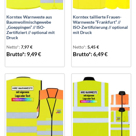
Korntex Warnweste aus
Korntex taillierte Frauen-
Baumwollmischgewebe
Warnweste “Frankfurt” //
„Goeppingen“ // ISO-
ISO-Zertifizierung // optional
Zertifiziert // optional mit
mit Druck
Druck
Netto*:
7,97
€
Netto*:
5,45
€
Brutto*:
9,49
€
Brutto*:
6,49
€
Add to
Add to
wishlist
wishlist