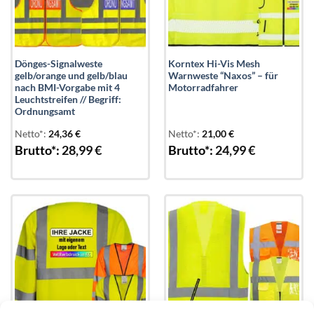
Dönges-Signalweste
Korntex Hi-Vis Mesh
gelb/orange und gelb/blau
Warnweste “Naxos” – für
nach BMI-Vorgabe mit 4
Motorradfahrer
Leuchtstreifen // Begriff:
Ordnungsamt
Netto*:
24,36
€
Netto*:
21,00
€
Brutto*:
28,99
€
Brutto*:
24,99
€
Add to
Add to
wishlist
wishlist