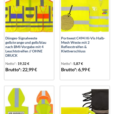
Dönges-Signalweste
Portwest C494 Hi-Vis Halb-
gelb/orange und gelb/blau
Mesh Weste mit 2
nach BMI-Vorgabe mit 4
Reflexstreifen &
Leuchtstreifen // OHNE
Klettverschluss
DRUCK
Netto*:
19,32
€
Netto*:
5,87
€
Brutto*:
22,99
€
Brutto*:
6,99
€
Add to
Add to
wishlist
wishlist