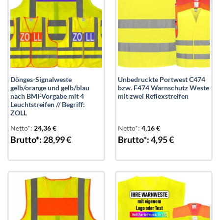
Dönges-Signalweste
Unbedruckte Portwest C474
gelb/orange und gelb/blau
bzw. F474 Warnschutz Weste
nach BMI-Vorgabe mit 4
mit zwei Reflexstreifen
Leuchtstreifen // Begriff:
ZOLL
Netto*:
24,36
€
Netto*:
4,16
€
Brutto*:
28,99
€
Brutto*:
4,95
€
Add to
Add to
wishlist
wishlist