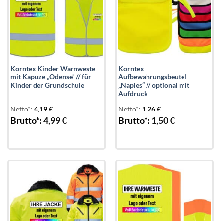
Korntex Kinder Warnweste
Korntex
mit Kapuze „Odense“ // für
Aufbewahrungsbeutel
Kinder der Grundschule
„Naples“ // optional mit
Aufdruck
Netto*:
4,19
€
Netto*:
1,26
€
Brutto*:
4,99
€
Brutto*:
1,50
€
Add to
Add to
wishlist
wishlist