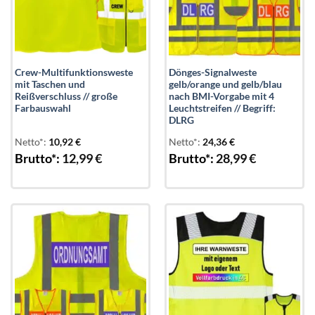
Crew-Multifunktionsweste
Dönges-Signalweste
mit Taschen und
gelb/orange und gelb/blau
Reißverschluss // große
nach BMI-Vorgabe mit 4
Farbauswahl
Leuchtstreifen // Begriff:
DLRG
Netto*:
10,92
€
Netto*:
24,36
€
Brutto*:
12,99
€
Brutto*:
28,99
€
Add to
Add to
wishlist
wishlist