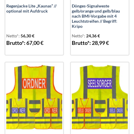
Regenjacke Lite „Kaunas“ //
Dönges-Signalweste
optional mit Aufdruck
gelb/orange und gelb/blau
nach BMI-Vorgabe mit 4
Leuchtstreifen // Begriff:
Kripo
Netto*:
56,30
€
Netto*:
24,36
€
Brutto*:
67,00
€
Brutto*:
28,99
€
Add to
Add to
wishlist
wishlist