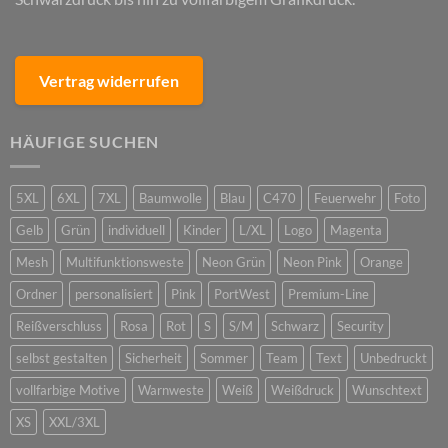
Vertrag widerrufen
HÄUFIGE SUCHEN
5XL
6XL
7XL
Baumwolle
Blau
C470
Feuerwehr
Foto
Gelb
Grün
individuell
Kinder
L/XL
Logo
Magenta
Mesh
Multifunktionsweste
Neon Grün
Neon Pink
Orange
Ordner
personalisiert
Pink
PortWest
Premium-Line
Reißverschluss
Rosa
Rot
S
S/M
Schwarz
Security
selbst gestalten
Sicherheit
Sommer
Team
Text
Unbedruckt
vollfarbige Motive
Warnweste
Weiß
Weißdruck
Wunschtext
XS
XXL/3XL