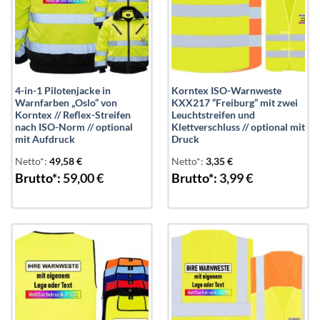
4-in-1 Pilotenjacke in
Korntex ISO-Warnweste
Warnfarben „Oslo“ von
KXX217 “Freiburg” mit zwei
Korntex // Reflex-Streifen
Leuchtstreifen und
nach ISO-Norm // optional
Klettverschluss // optional mit
mit Aufdruck
Druck
Netto*:
49,58
€
Netto*:
3,35
€
Brutto*:
59,00
€
Brutto*:
3,99
€
Add to
Add to
wishlist
wishlist