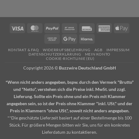
Visa
MasterCard
PayPal
Bank
Rechung
American
Apple
Transfer
Express
Pay
Cash
Google
Klarna
on
Pay
KONTAKT & FAQ
WIDERRUFSBELEHRUNG
AGB
IMPRESSUM
Pickup
DATENSCHUTZERKLÄRUNG
MEIN KONTO
COOKIE-RICHTLINIE (EU)
Copyright 2026 ©
Buzzwire Deutschland GmbH
*Wenn nicht anders angegeben, bspw. durch den Vermerk "Brutto"
und "Netto", verstehen sich die Preise inkl. MwSt. und zzgl.
Lieferung. Sollte ein Preis ohne und ein Preis mit Klammer
angegeben sein, so ist der Preis ohne Klammer "inkl. USt." und der
Preis in Klammern "ohne USt.", soweit nicht anders angegeben.
**Die geschätzte Lieferzeit basiert auf einer Bestellmenge bis 100
Stück. Für größere Mengen bitten wir Sie, uns für ein konkretes
Lieferdatum zu kontaktieren.