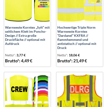
Warnweste Korntex „Sylt“ mit
Hochwertige Triple Norm
seitlichem Klett im Poncho-
Warnweste Korntex
Design // Extra große
“Dardanel” KXFRA //
Druckfläche // optional mit
flammhemmend und
Aufdruck
antistatisch // optional mit
Druck
Netto*:
3,77
€
Netto*:
18,06
€
Brutto*:
4,49
€
Brutto*:
21,49
€
Add to
Add to
wishlist
wishlist